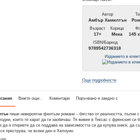
Автор
Ти
Амбър Хамилтън
Ром
Възраст
Корица
Фо
17+
Мека
145 x
ISBN/Баркод
9789542736318
Изданието в елек
Още подробности
исание
Вижте още...
Коментари
Поръчвано е заедно с
лтън
пише невероятни фентъзи романи – бягство от реалността, пълни 
одеи, които те карат да ги заобичаш. Тя живее в Тексас с френския си 
 да я откриете да се поддава на зависимостта си да купува книги, да 
 се преструва, че всеки ден е Хелоуин.
com