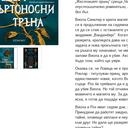
„Жестокият принц“ среща „Ч
опустошително роментъзи, 
без дъх.
Виола Синклер е крила магият
си в продължение на седемна
се да се слее с останалите у
академия „Ванденберг“. Когат
разкрита, кралицата дава на 
задача и нова прокълната тат
на ръката му означават, че и
залови Виола и да я убие. Ако
бъде този, който ще умре.
Оказва се, че Ловеца не е про
Роклар - титулуван принц, ар
единственият човек, когото В
сърце. Роз би трябвало да е 
да убие Виола. Но той отчаян
момичето и магията му. За да
иска, е готов да пощади живот
Виола и Роз имат седем дни, 
Принудени да работят заедно,
тайни, зловещи заплахи и не
към друг. Но дали ще разкрия
зловещи тайни?