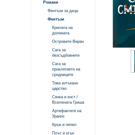
Романи
Фентъзи за деца
Фентъзи
Крилата на
долината
Островите Веран
Сага за
безсъдбовните
Сага за
проклятието на
сродниците
Това изтъкано
царство
Сянка и кост /
Вселената Гриша
Артефактите на
Уранос
Кръв и пепел
Плът и огън