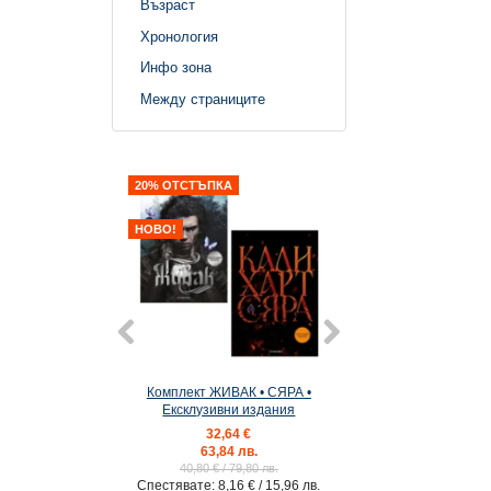
Възраст
Хронология
Инфо зона
Между страниците
ТЪПКА
НОВО!
кт ЖИВАК • СЯРА •
2: Крила от сънища •
6: Древнат
лузивни издания
кръвта
32,64 €
9,99 €
1
63,84 лв.
19,54 лв.
39
,80 €
/ 79,80 лв.
ате:
8,16 €
/ 15,96 лв.