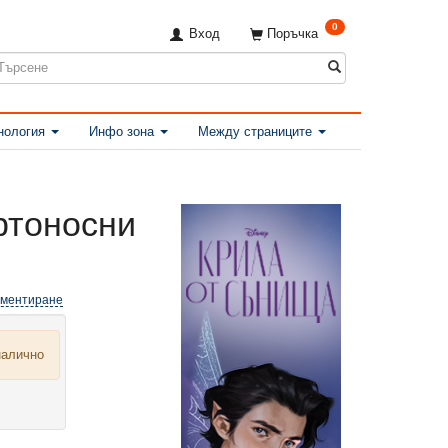
0
Вход
Поръчка
нология
Инфо зона
Между страниците
ртоносни
оментиране
налично