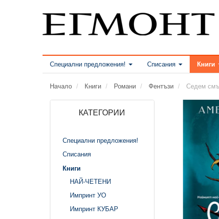
Специални предложения!
Списания
Книги
Начало
Книги
Романи
Фентъзи
Седем смъ
КАТЕГОРИИ
Специални предложения!
Списания
Книги
НАЙ-ЧЕТЕНИ
Импринт УО
Импринт КУБАР