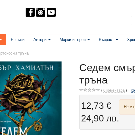
Е-книги
Автори
Марки и герои
Възраст
Хро
ртоносни тръна
Седем смъ
тръна
0
коментара
К
12,73 €
Не е 
24,90 лв.