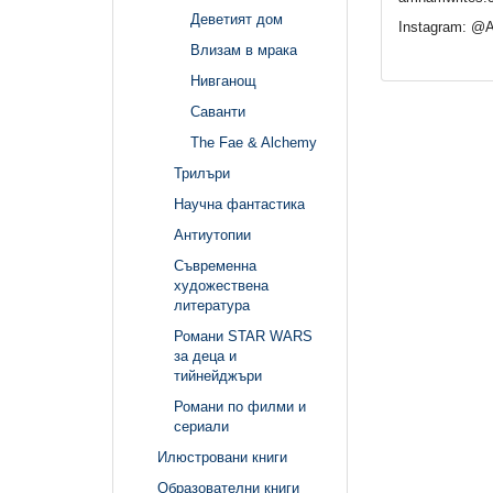
Деветият дом
Instagram: @
Влизам в мрака
Нивганощ
Саванти
The Fae & Alchemy
Трилъри
Научна фантастика
Антиутопии
Съвременна
художествена
литература
Романи STAR WARS
за деца и
тийнейджъри
Романи по филми и
сериали
Илюстровани книги
Образователни книги