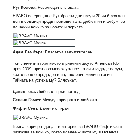
Рут Колева:
Революция в главата
БРАВО се срещна с Рут броени дни преди 20-ия й рожден
ден и седмици преди промоцията на дебютния й албум, за
да научи всичко за новите й парчета...
Адам Ламбърт:
Блясъкът задължителен
Той спечели второ място в риалити шоуто Аmerican Idol
през 2009, призна хомосексуалността си и издаде албум,
който вече е продаден в над половин милион копия.
Тайната на успеха му? Блясъкът.
Давид Гета:
Любов от пръв поглед
Селена Гомез:
Между кариерата и любовта
Фифти Сент:
Далече от края
Война, кариера, деца – в интервю за БРАВО Фифти Сент
разказва за всичко, което владее живота му в момента...