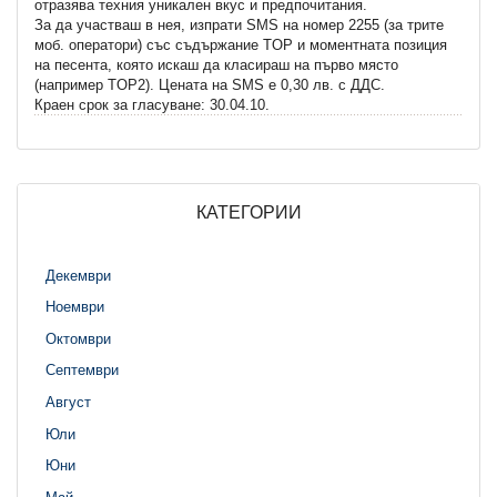
отразява техния уникален вкус и предпочитания.
За да участваш в нея, изпрати SMS на номер 2255 (за трите
моб. оператори) със съдържание TOP и моментната позиция
на песента, която искаш да класираш на първо място
(например TOP2). Цената на SMS e 0,30 лв. с ДДС.
Краен срок за гласуване: 30.04.10.
КАТЕГОРИИ
Декември
Ноември
Октомври
Септември
Август
Юли
Юни
Май