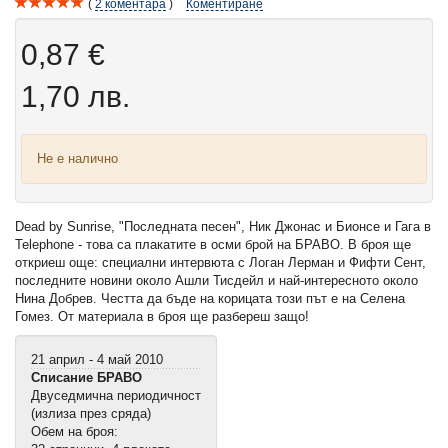
2
коментара
Коментиране
0,87 €
1,70 лв.
Не е налично
Dead by Sunrise, "Последната песен", Ник Джонас и Бионсе и Гага в
Telephone - това са плакатите в осми брой на БРАВО. В броя ще
откриеш още: специални интервюта с Логан Лерман и Фифти Сент,
последните новини около Ашли Тисдейл и най-интересното около
Нина Добрев. Честта да бъде на корицата този път е на Селена
Гомез. От материала в броя ще разбереш защо!
21 април - 4 май 2010
Списание БРАВО
Двуседмична периодичност
(излиза през сряда)
Обем на броя: