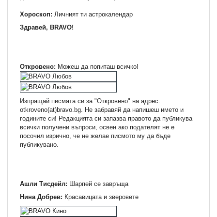
Хороскоп:
Личният ти астрокалендар
Здравей, BRAVO!
Откровено:
Можеш да попиташ всичко!
Изпращай писмата си за "Откровено" на адрес:
otkroveno(at)bravo.bg. Не забравяй да напишеш името и
годините си! Редакцията си запазва правото да публикува
всички получени въпроси, освен ако подателят не е
посочил изрично, че не желае писмото му да бъде
публикувано.
Ашли Тисдейл:
Шарпей се завръща
Нина Добрев:
Красавицата и зверовете