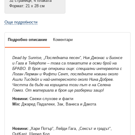
32 страници, 4 плаката
Формат: 21 х 28 см
Още подробности
Подробно описание
Коментари
Dead by Sunrise, „Последната песен“, Ник Джонас и Бионсе
и Гага в Telephone – това са плакатите в осми брой на
БРАВО. В броя ще откриеш още: специални интервюта с
Логан Лерман и Фифти Сент, последните новини около
Ашли Тисдейл и най-интересното около Нина Добрев.
Честта да бъде на корицата този път е на Селена
Гомез. От материала в броя ще разбереш защо!
Новини:
Свежи слухове и факти
Mix:
Джаред Падалеки, Зак, Ванеса и Дакота
Новини:
„Хари Потър“, Лейди Гага, „Сексът и градът“,
OutKast, Шерил Кол