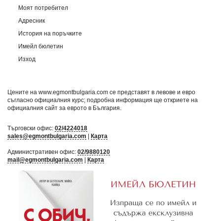
Моят потребител
Адресник
История на поръчките
Имейл бюлетин
Изход
Цените на www.egmontbulgaria.com се представят в левове и евро
съгласно официалния курс; подробна информация ще откриете на
официалния сайт за еврото в България
.
Търговски офис:
02/4224018
sales@egmontbulgaria.com
|
Карта
Административен офис:
02/9880120
mail@egmontbulgaria.com
|
Карта