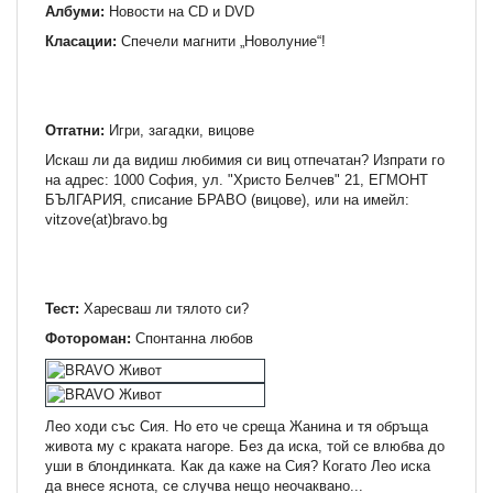
Албуми:
Новости на СD и DVD
Класации:
Спечели магнити „Новолуние“!
Отгатни:
Игри, загадки, вицове
Искаш ли да видиш любимия си виц отпечатан? Изпрати го
на адрес: 1000 София, ул. "Христо Белчев" 21, ЕГМОНТ
БЪЛГАРИЯ, списание БРАВО (вицове), или на имейл:
vitzove(at)bravo.bg
Тест:
Харесваш ли тялото си?
Фотороман:
Спонтанна любов
Лео ходи със Сия. Но ето че среща Жанина и тя обръща
живота му с краката нагоре. Без да иска, той се влюбва до
уши в блондинката. Как да каже на Сия? Когато Лео иска
да внесе яснота, се случва нещо неочаквано...