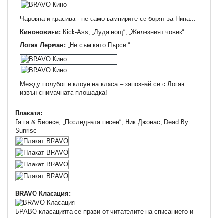
Чаровна и красива - не само вампирите се борят за Нина...
Киноновини:
Кick-Ass, „Луда нощ“, „Железният човек“
Логан Лерман:
„Не съм като Пърси!“
Между полубог и клоун на класа – запознай се с Логан
извън снимачната площадка!
Плакати:
Га га & Бионсе, „Последната песен“, Ник Джонас, Dead By
Sunrise
BRAVO Класация:
БРАВО класацията се прави от читателите на списанието и