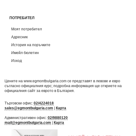
ПОТРЕБИТЕЛ
Моят потребител
Адресник
История на поръчките
Имейл бюлетин
Изход
Цените на www.egmontbulgaria.com се представят в левове и евро
съгласно официалния курс; подробна информация ще откриете на
официалния сайт за еврото в България
.
Търговски офис:
02/4224018
sales@egmontbulgaria.com
|
Карта
Административен офис:
02/9880120
mail@egmontbulgaria.com
|
Карта