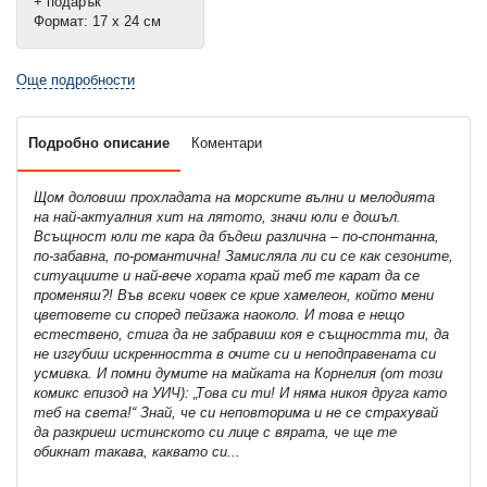
+ подарък
Формат: 17 х 24 см
Още подробности
Подробно описание
Коментари
Щом доловиш прохладата на морските вълни и мелодията
на най-актуалния хит на лятото, значи юли е дошъл.
Всъщност юли те кара да бъдеш различна – по-спонтанна,
по-забавна, по-романтична! Замисляла ли си се как сезоните,
ситуациите и най-вече хората край теб те карат да се
променяш?! Във всеки човек се крие хамелеон, който мени
цветовете си според пейзажа наоколо. И това е нещо
естествено, стига да не забравиш коя е същността ти, да
не изгубиш искренността в очите си и неподправената си
усмивка. И помни думите на майката на Корнелия (от този
комикс епизод на УИЧ): „Това си ти! И няма никоя друга като
теб на света!“ Знай, че си неповторима и не се страхувай
да разкриеш истинското си лице с вярата, че ще те
обикнат такава, каквато си...