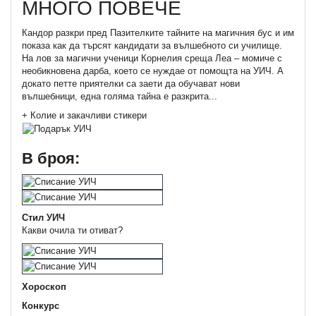
МНОГО ПОВЕЧЕ
Кандор разкри пред Пазителките тайните на магичния бус и им
показа как да търсят кандидати за вълшебното си училище.
На лов за магични ученици Корнелия среща Леа – момиче с
необикновена дарба, което се нуждае от помощта на УИЧ. А
докато петте приятелки са заети да обучават нови
вълшебници, една голяма тайна е разкрита...
+ Колие и закачливи стикери
В броя:
Стил УИЧ
Какви очила ти отиват?
Хороскоп
Конкурс