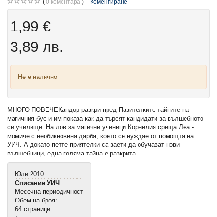
0
коментара
Коментиране
1,99 €
3,89 лв.
Не е налично
МНОГО ПОВЕЧЕКандор разкри пред Пазителките тайните на
магичния бус и им показа как да търсят кандидати за вълшебното
си училище. На лов за магични ученици Корнелия среща Леа -
момиче с необикновена дарба, което се нуждае от помощта на
УИЧ. А докато петте приятелки са заети да обучават нови
вълшебници, една голяма тайна е разкрита...
Юли 2010
Списание УИЧ
Месечна периодичност
Обем на броя:
64 страници