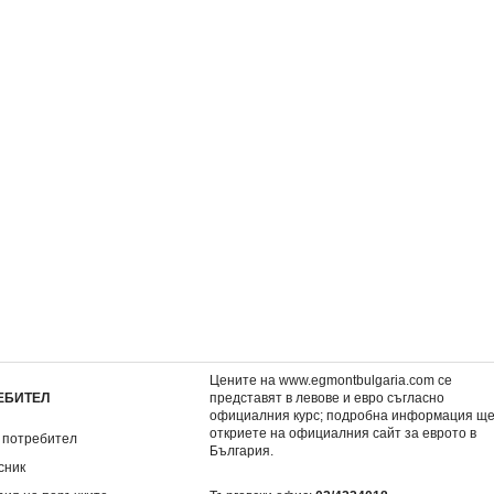
УИЧ 104
УИЧ 103
1,99 €
1,99 €
3,89 лв.
3,89 лв.
Цените на www.egmontbulgaria.com се
ЕБИТЕЛ
представят в левове и евро съгласно
официалния курс; подробна информация щ
откриете на
официалния сайт за еврото в
 потребител
България
.
сник