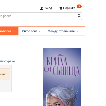
0
Вход
Поръчка
нология
Инфо зона
Между страниците
оментиране
лично