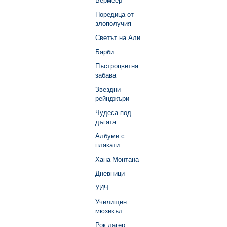
Вермеер
Поредица от
злополучия
Светът на Али
Барби
Пъстроцветна
забава
Звездни
рейнджъри
Чудеса под
дъгата
Албуми с
плакати
Хана Монтана
Дневници
УИЧ
Училищен
мюзикъл
Рок лагер