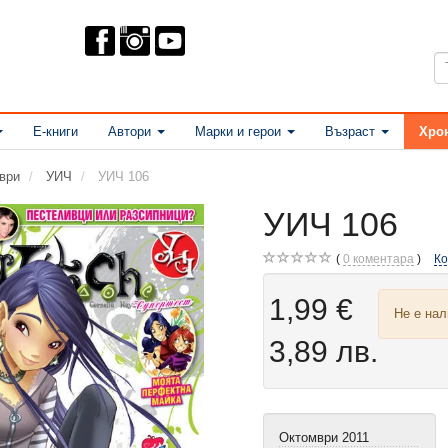
Е-книги
Автори
Марки и герои
Възраст
Хро
ври
УИЧ
УИЧ 106
УИЧ 106
0
коментара
К
1,99 €
Не е на
3,89 лв.
Октомври 2011