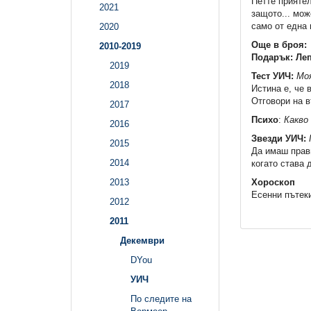
Петте приятел
2021
защото... мож
само от една 
2020
Още в броя:
2010-2019
Подарък: Леп
2019
Тест УИЧ:
Мо
2018
Истина е, че 
Отговори на в
2017
Психо
:
Какво
2016
Звезди УИЧ:
2015
Да имаш прави
2014
когато става 
2013
Хороскоп
Есенни пътек
2012
2011
Декември
DYou
УИЧ
По следите на