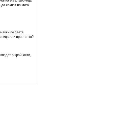
 майка е вълшебница,
 да секнат на мига
 майки по света.
реница или приятелка?
зпадат в крайности,