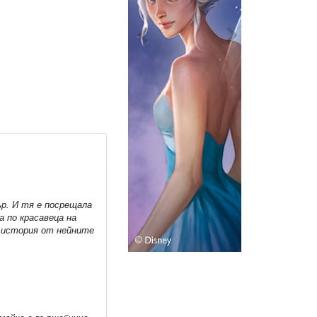
ър. И тя е посрещала
а по красавеца на
а история от нейните