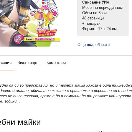
Списание УИЧ
Месечна периодичност
Обем на броя:
48 страници
+ подарък
Формат: 17 х 24 см
Още подробности
исание
Вижте още...
Коментари
удно да си го представиш, но и твоята майка някога е била тийнейдж
едното домашно, обичала е клюките с приятелки и вероятно си е падал
осега не си го правила, време е да я помолиш да ти разкаже най-щурат
и години...
бни майки