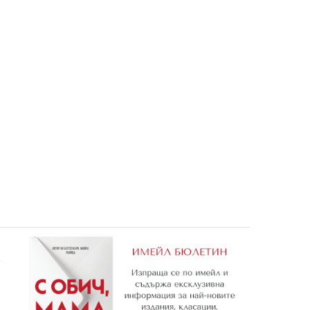
УИЧ 102
1,99 €
3,89 лв.
е