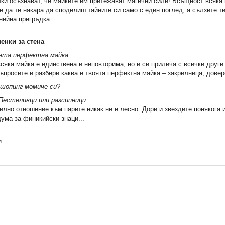
ки осъзнават, че майките им притежават магични сили! Всъщност всяка
е да те накара да споделиш тайните си само с един поглед, а сълзите ти
нейна прегръдка...
енки за стена
ята перфектна майка
всяка майка е единствена и неповторима, но и си прилича с всички други
ъпросите и разбери каква е твоята перфектна майка – закрилница, дове
 шопинг момиче си?
Пестеливци или разсипници
лно отношение към парите никак не е лесно. Дори и звездите понякога и
дума за финикийски знаци...
и