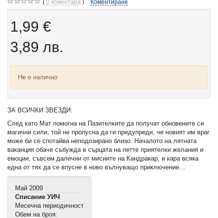
0
коментара
Коментиране
1,99 €
3,89 лв.
Не е налично
ЗА ВСИЧКИ ЗВЕЗДИ:
След като Мат помогна на Пазителките да получат обновените си
магични сили, той не пропусна да ги предупреди, че новият им враг
може би се спотайва неподозирано близо. Началото на лятната
ваканция обаче събужда в сърцата на петте приятелки желания и
емоции, съвсем далечни от мисиите на Кандракар, и кара всяка
една от тях да се впусне в ново вълнуващо приключение…
Май 2009
Списание УИЧ
Месечна периодичност
Обем на броя: