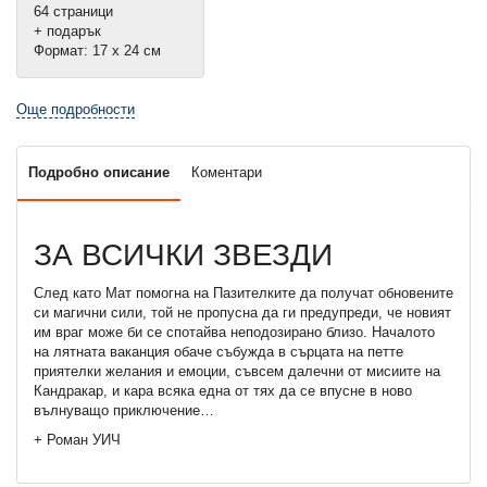
64 страници
+ подарък
Формат: 17 х 24 см
Още подробности
Подробно описание
Коментари
ЗА ВСИЧКИ ЗВЕЗДИ
След като Мат помогна на Пазителките да получат обновените
си магични сили, той не пропусна да ги предупреди, че новият
им враг може би се спотайва неподозирано близо. Началото
на лятната ваканция обаче събужда в сърцата на петте
приятелки желания и емоции, съвсем далечни от мисиите на
Кандракар, и кара всяка една от тях да се впусне в ново
вълнуващо приключение…
+ Роман УИЧ