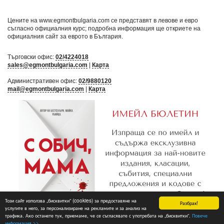
Цените на www.egmontbulgaria.com се представят в левове и евро
съгласно официалния курс; подробна информация ще откриете на
официалния сайт за еврото в България
.
Търговски офис:
02/4224018
sales@egmontbulgaria.com
|
Карта
Административен офис:
02/9880120
mail@egmontbulgaria.com
|
Карта
Този сайт използва „бисквитки“ (cookies) за предоставяне на
Разбрах!
услугите в него, за персонализиране на рекламите и за анализ на
трафика. Ако останете тук, приемаме, че се съгласявате с употребата на „бисквитки“.
Повече
Абониране
информация >>