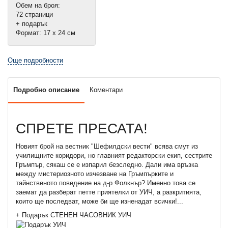
Обем на броя:
72 страници
+ подарък
Формат: 17 х 24 см
Още подробности
Подробно описание
Коментари
СПРЕТЕ ПРЕСАТА!
Новият брой на вестник "Шефилдски вести" всява смут из
училищните коридори, но главният редакторски екип, сестрите
Гръмпър, сякаш се е изпарил безследно. Дали има връзка
между мистериозното изчезване на Гръмпърките и
тайнственото поведение на д-р Фолкнър? Именно това се
заемат да разберат петте приятелки от УИЧ, а разкритията,
които ще последват, може би ще изненадат всички!...
+ Подарък СТЕНЕН ЧАСОВНИК УИЧ