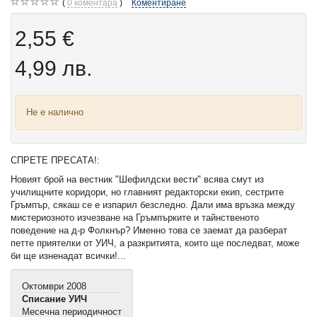
0
коментара
Коментиране
2,55 €
4,99 лв.
Не е налично
СПРЕТЕ ПРЕСАТА!:
Новият брой на вестник "Шефилдски вести" всява смут из
училищните коридори, но главният редакторски екип, сестрите
Гръмпър, сякаш се е изпарил безследно. Дали има връзка между
мистериозното изчезване на Гръмпърките и тайнственото
поведение на д-р Фолкнър? Именно това се заемат да разберат
петте приятелки от УИЧ, а разкритията, които ще последват, може
би ще изненадат всички!...
Октомври 2008
Списание УИЧ
Месечна периодичност