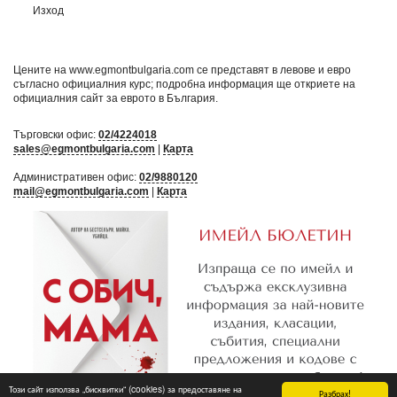
Изход
Цените на www.egmontbulgaria.com се представят в левове и евро
съгласно официалния курс; подробна информация ще откриете на
официалния сайт за еврото в България
.
Търговски офис:
02/4224018
sales@egmontbulgaria.com
|
Карта
Административен офис:
02/9880120
mail@egmontbulgaria.com
|
Карта
Този сайт използва „бисквитки“ (cookies) за предоставяне на
Разбрах!