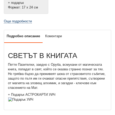
+ подарък
Формат: 17 х 24 см
Още подробности
Подробно описание
Коментари
СВЕТЪТ В КНИГАТА
Петте Пазителки, заедно с Оруба, всмукани от магическата
книга, попадат в свят, който се оказва странно познат за тях.
Но трябва бързо да преживеят шока от страховитото събитие,
защото по пътя им ги очакват опасни препятствия, сътворени
от магията на зловещ алхимик, и загадки - ключове към
спасението на Мат.
+ Подарък АСТРОКАРТИ УИЧ