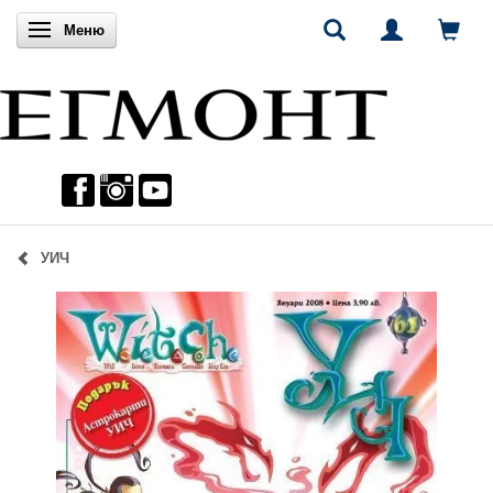
Включи навигацията
Меню
УИЧ