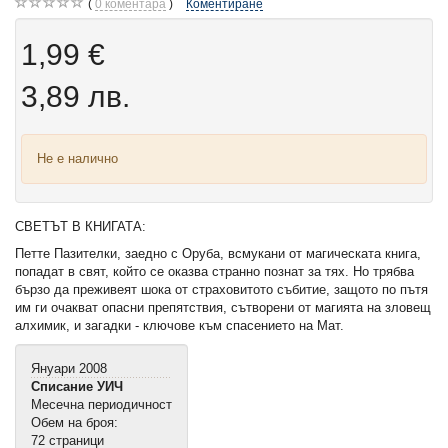
0
коментара
Коментиране
1,99 €
3,89 лв.
Не е налично
СВЕТЪТ В КНИГАТА:
Петте Пазителки, заедно с Оруба, всмукани от магическата книга,
попадат в свят, който се оказва странно познат за тях. Но трябва
бързо да преживеят шока от страховитото събитие, защото по пътя
им ги очакват опасни препятствия, сътворени от магията на зловещ
алхимик, и загадки - ключове към спасението на Мат.
Януари 2008
Списание УИЧ
Месечна периодичност
Обем на броя:
72 страници