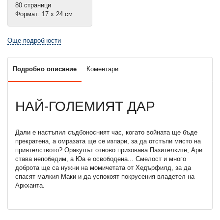
80 страници
Формат: 17 х 24 см
Още подробности
Подробно описание
Коментари
НАЙ-ГОЛЕМИЯТ ДАР
Дали е настъпил съдбоносният час, когато войната ще бъде
прекратена, а омразата ще се изпари, за да отстъпи място на
приятелството? Оракулът отново призовава Пазителките, Ари
става непобедим, а Юа е освободена... Смелост и много
доброта ще са нужни на момичетата от Хедърфилд, за да
спасят малкия Маки и да успокоят покрусения владетел на
Аркханта.