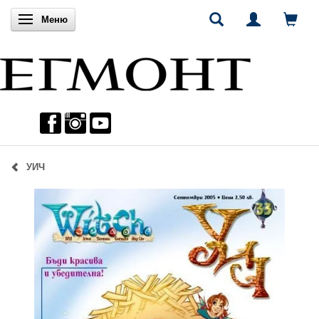
Включи навигацията
Меню
УИЧ