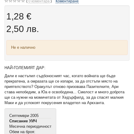
0
коментара
Коментиране
1,28 €
2,50 лв.
Не е налично
НАЙ-ГОЛЕМИЯТ ДАР:
Дали е настъпил съдбоносният час, когато войната ще бъде
прекратена, а омразата ще се изпари, за да отстъпи място на
приятелството? Оракулът отново призовава Пазителките, Ари
става непобедим, а Юа е освободена... Смелост и много доброта
ще са нужни на момичетата от Хедърфилд, за да спасят малкия
Маки и да успокоят покрусения владетел на Аркханта.
Септември 2005
Списание УИЧ
Месечна периодичност
Обем на броя: