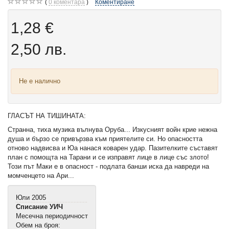
0
коментара
Коментиране
1,28 €
2,50 лв.
Не е налично
ГЛАСЪТ НА ТИШИНАТА:
Странна, тиха музика вълнува Оруба... Изкусният войн крие нежна
душа и бързо се привързва към приятелите си. Но опасността
отново надвисва и Юа нанася коварен удар. Пазителките съставят
план с помощта на Тарани и се изправят лице в лице със злото!
Този път Маки е в опасност - подлата банши иска да навреди на
момченцето на Ари...
Юли 2005
Списание УИЧ
Месечна периодичност
Обем на броя: