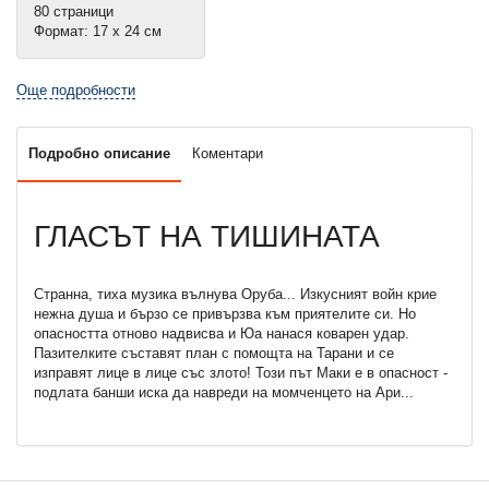
80 страници
Формат: 17 х 24 см
Още подробности
Подробно описание
Коментари
ГЛАСЪТ НА ТИШИНАТА
Странна, тиха музика вълнува Оруба... Изкусният войн крие
нежна душа и бързо се привързва към приятелите си. Но
опасността отново надвисва и Юа нанася коварен удар.
Пазителките съставят план с помощта на Тарани и се
изправят лице в лице със злото! Този път Маки е в опасност -
подлата банши иска да навреди на момченцето на Ари...