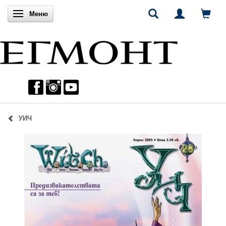
Включи навигацията
Меню
УИЧ