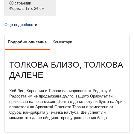
80 страници
Формат: 17 х 24 см
Още подробности
Подробно описание
Коментари
ТОЛКОВА БЛИЗО, ТОЛКОВА
ДАЛЕЧЕ
Хей Лин, Корнелия и Тарани са очаровани от Редстоун!
Радостта им не продължава дълго, защото Оракулът ги
призовава на нова мисия. Целта е да се потуши бунта на Ари,
владетеля на Аркханта! Огнената Тарани е заместена от
Оруба, най-добрата ученичка на Луба. Ще успеят ли
момичетата да се обединят срещу разгневения баща...