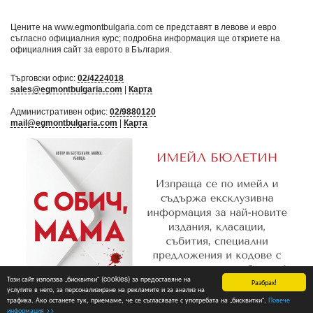
Цените на www.egmontbulgaria.com се представят в левове и евро
съгласно официалния курс; подробна информация ще откриете на
официалния сайт за еврото в България
.
Търговски офис:
02/4224018
sales@egmontbulgaria.com
|
Карта
Административен офис:
02/9880120
mail@egmontbulgaria.com
|
Карта
Този сайт използва „бисквитки“ (cookies) за предоставяне на
Разбрах!
услугите в него, за персонализиране на рекламите и за анализ на
трафика. Ако останете тук, приемаме, че се съгласявате с употребата на „бисквитки“.
Повече
Абониране
информация >>