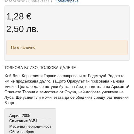
0
коментара
Коментиране
1,28 €
2,50 лв.
Не е налично
ТОЛКОВА БЛИЗО, ТОЛКОВА ДАЛЕЧЕ:
Хей Лин, Корнелия и Тарани са очаровани от Редстоун! Радостта
им не продължава дълго, защото Оракулът ги призовава на нова
мисия. Целта е да се потуши бунта на Ари, владетеля на Аркханта!
Огнената Тарани е заместена от Оруба, най-добрата ученичка на
Луба. Ще успеят ли момичетата да се обединят срещу разгневения
баща...
Април 2005
Списание УИЧ
Месечна периодичност
Обем на броя: