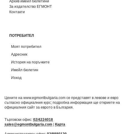
Архив имейл бюлетини
За издателство ЕГМОНТ
Контакти
ПОТРЕБИТЕЛ
Моят потребител
Адресник
История на поръчките
Имейл бюлетин
Изход
Цените на www.egmontbulgaria.com се представят в левове и евро
съгласно официалния курс; подробна информация ще откриете на
официалния сайт за еврото в България
.
Търговски офис:
02/4224018
sales@egmontbulgaria.com
|
Карта
Административен офис:
02/9880120