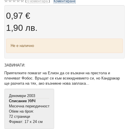
0
коментара
Коментиране
0,97 €
1,90 лв.
Не е налично
ЗАВИНАГИ:
Приятелките помагат на Елион да се възкачи на престола и
пленяват Фобос. Връщат се към всекидневието си, но Кандракар
ще разчита на тях, ако възникне нова заплаха...
Декември 2003
Списание УИЧ
Месечна периодичност
Обем на броя:
72 страници
Формат: 17 х 24 см