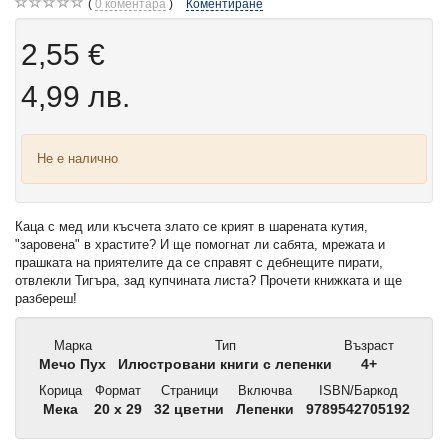
0
коментара
Коментиране
2,55 €
4,99 лв.
Не е налично
Каца с мед или късчета злато се крият в шарената кутия,
"заровена" в храстите? И ще помогнат ли сабята, мрежата и
прашката на приятелите да се справят с дебнещите пирати,
отвлекли Тигъра, зад купчината листа? Прочети книжката и ще
разбереш!
Марка
Тип
Възраст
Мечо Пух
Илюстровани книги с лепенки
4+
Корица
Формат
Страници
Включва
ISBN/Баркод
Мека
20 x 29
32 цветни
Лепенки
9789542705192