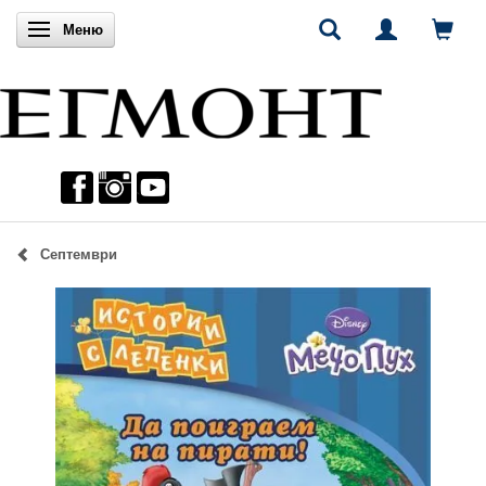
Включи навигацията
Меню
Септември