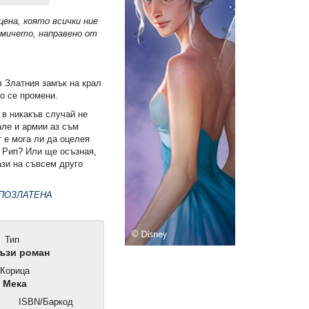
ена, която всички ние
омичето, направено от
в Златния замък на крал
о се промени.
 в никакъв случай не
але и армии аз съм
 е мога ли да оцелея
р Рип? Или ще осъзная,
ази на съвсем друго
ПОЗЛАТЕНА
Тип
ъзи роман
Корица
Мека
и
ISBN/Баркод