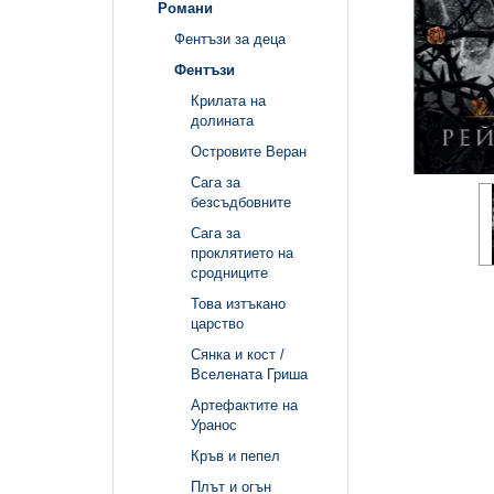
Романи
Фентъзи за деца
Фентъзи
Крилата на
долината
Островите Веран
Сага за
безсъдбовните
Сага за
проклятието на
сродниците
Това изтъкано
царство
Сянка и кост /
Вселената Гриша
Артефактите на
Уранос
Кръв и пепел
Плът и огън