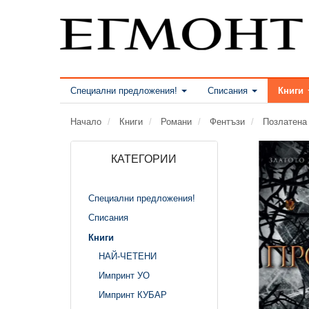
Специални предложения!
Списания
Книги
Начало
Книги
Романи
Фентъзи
Позлатена
КАТЕГОРИИ
Специални предложения!
Списания
Книги
НАЙ-ЧЕТЕНИ
Импринт УО
Импринт КУБАР