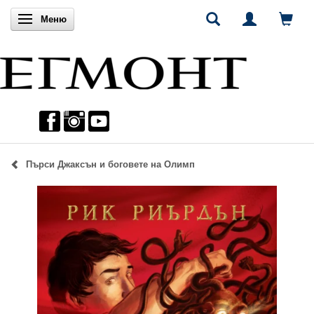
Включи навигацията
Меню
Пърси Джаксън и боговете на Олимп