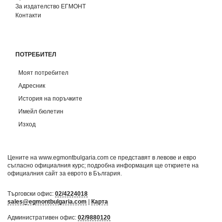
За издателство ЕГМОНТ
Контакти
ПОТРЕБИТЕЛ
Моят потребител
Адресник
История на поръчките
Имейл бюлетин
Изход
Цените на www.egmontbulgaria.com се представят в левове и евро
съгласно официалния курс; подробна информация ще откриете на
официалния сайт за еврото в България
.
Търговски офис:
02/4224018
sales@egmontbulgaria.com
|
Карта
Административен офис:
02/9880120