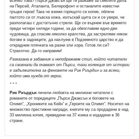
всичко това? Пърси Джаксън ще ти разкаже за смелите дела
на Персей, Аталанта, Белерофонт и останалите известни
гръцки герои! Така че вземи горящото си копие, облечи
палтото си от лъвска кожа, излъскай щита си и се увери, че
разполагаш с достатъчно стрели. Ще се върнем във времето
преди четири хиляди години, за да обезглавим едно-две
чудовища, да спасим няколко кралства, да застреляме някои
богове в задниците, да нахлуем в Подземното царство и да
откраднем плячката на разни зли хора. Готов ли си?
Страхотно. Да го направим!
Разказана в забавния и неподражаем стил, който читатели
са свикнали да очакват от Пърси, тази колекция от истории
е задължителна за феновете на Рик Риърдън и за всеки,
който има нужда от герои.
* * *
Рик Риърдън
печели любовта на милиони читатели с
романите от поредиците „Пърси Джаксън и боговете на
Олимп”, „Хрониките на Кейн” и „Героите на Олимп”. Носител на
множество престижни награди, книгите му са продадени в над
33 милиона копия, преведени на 37 езика и издадени в 36
страни.