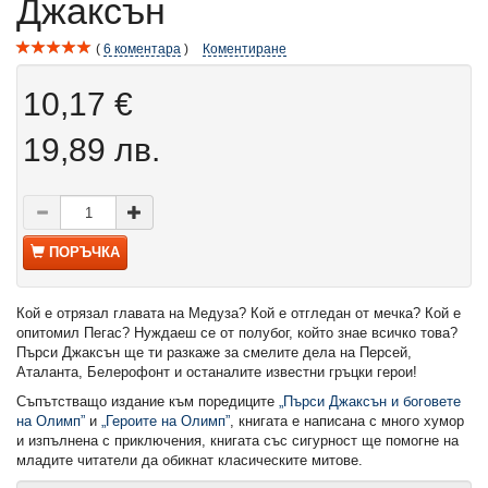
Джаксън
6
коментара
Коментиране
10,17 €
19,89 лв.
ПОРЪЧКА
Кой е отрязал главата на Медуза? Кой е отгледан от мечка? Кой е
опитомил Пегас? Нуждаеш се от полубог, който знае всичко това?
Пърси Джаксън ще ти разкаже за смелите дела на Персей,
Аталанта, Белерофонт и останалите известни гръцки герои!
Съпътстващо издание към поредиците
„Пърси Джаксън и боговете
на Олимп”
и
„Героите на Олимп”
, книгата е написана с много хумор
и изпълнена с приключения, книгата със сигурност ще помогне на
младите читатели да обикнат класическите митове.