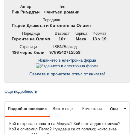
Автор
Тип
Рик Риърдън
Фентъзи романи
Поредица
Пърси Джаксън и боговете на Олимп
Поредица
Възраст
Корица
Формат
Героите на Олимп
10+
Мека
13 x 19
Страници
ISBN/Баркод
496 черно-бели
9789542715559
Изданието в електронна форма
Свалете и прочетете откъс от книгата!
Още подробности
Подробно описание
Вижте още...
Коментари
Още...
Кой е отрязал главата на Медуза? Кой е отгледан от мечка?
Кой е опитомил Пегас? Нуждаеш се от полубог, който знае