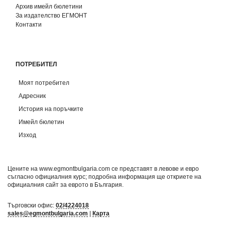
Архив имейл бюлетини
За издателство ЕГМОНТ
Контакти
ПОТРЕБИТЕЛ
Моят потребител
Адресник
История на поръчките
Имейл бюлетин
Изход
Цените на www.egmontbulgaria.com се представят в левове и евро
съгласно официалния курс; подробна информация ще откриете на
официалния сайт за еврото в България
.
Търговски офис:
02/4224018
sales@egmontbulgaria.com
|
Карта