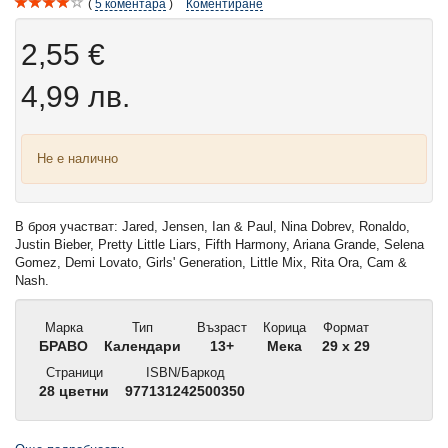
5
коментара
Коментиране
2,55 €
4,99 лв.
Не е налично
В броя участват: Jared, Jensen, Ian & Paul, Nina Dobrev, Ronaldo,
Justin Bieber, Pretty Little Liars, Fifth Harmony, Ariana Grande, Selena
Gomez, Demi Lovato, Girls' Generation, Little Mix, Rita Ora, Cam &
Nash.
Марка
Тип
Възраст
Корица
Формат
БРАВО
Календари
13+
Мека
29 x 29
Страници
ISBN/Баркод
28 цветни
977131242500350