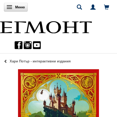
Включи навигацията
Меню
Хари Потър - интерактивни издания