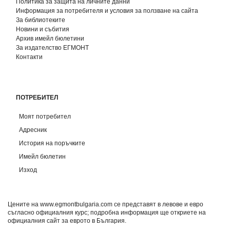
Политика за защита на личните данни
Информация за потребителя и условия за ползване на сайта
За библиотеките
Новини и събития
Архив имейл бюлетини
За издателство ЕГМОНТ
Контакти
ПОТРЕБИТЕЛ
Моят потребител
Адресник
История на поръчките
Имейл бюлетин
Изход
Цените на www.egmontbulgaria.com се представят в левове и евро
съгласно официалния курс; подробна информация ще откриете на
официалния сайт за еврото в България
.