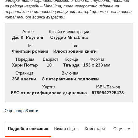
интерактивни хартиени елементи, дело на студиото, носител
на редица награди – MinaLima, това невероятно издание на
първата книга от поредицата „Хари Потър“ ще омагьоса и плени
читатели от всички възрасти.
Автор
Дизайн и илюстрации
Дж. К. Роулинг
Студио MinaLima
Тип
Тип
Фентъзи романи
Илюстровани книги
Поредица
Възраст
Корица
Формат
Хари Потър
10+
Твърда
153 x 233 мм
Страници
Включва
368 цветни
8 интерактивни подложки
Хартия
ISBN/Баркод
FSC от сертифицирана дървесина
9789542725473
Още подробности
Подробно описание
Вижте още...
Коментари
Още...