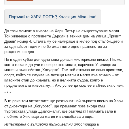
Поръчайте ХАРИ ПОТЪР, Колекция MinaLima!
До този момент в живота на Хари Потър не съществуваше магия.
Той живееше с противните Дърсли в техния дом на улица „Привит
Драйв“ номер 4. Стаята му се намираше в килер под стълбището и
за единайсет години не бе имал нито едно празненство за
рождения си ден.
Но в един хубав ден една сова донася мистериозно писмо. Писмо,
което го кани да учи в невероятно място, наречено Училище за
магия и вълшебство „Хогуортс“. Там той открива не само приятели,
спорт, който се случва на летящи метли и магия във всичко – от
класните стаи до храната, но и великата съдба, която е
предначертала живота му… Ако успее да оцелее в сблъсъка с нея.
* * *
В първия том читателите ще разгърнат най-първото писмо на Хари
от директора на „Хогуортс”, ще преминат през входа към
търговската улица „Диагон-али”, ще разгледат Голямата зала в
любимото Училище за магия и вълшебства и още...
Изпъстрена с вълшебни пълноцветни илюстрации и