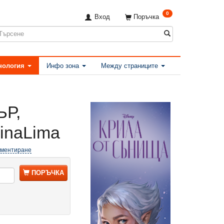
0
Вход
Поръчка
нология
Инфо зона
Между страниците
ЪР,
inaLima
оментиране
ПОРЪЧКА