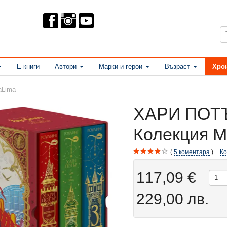
Е-книги
Автори
Марки и герои
Възраст
Хро
aLima
ХАРИ ПОТ
Колекция M
5
коментара
К
117,09 €
229,00 лв.