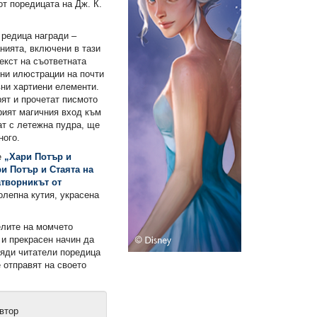
от поредицата на Дж. К.
 редица награди –
анията, включени в тази
екст на съответната
тни илюстрации на почти
вни хартиени елементи.
ят и прочетат писмото
крият магичния вход към
ат с летeжна пудра, ще
ного.
е
„Хари Потър и
и Потър и Стаята на
атворникът от
олепна кутия, украсена
елите на момчето
 и прекрасен начин да
яди читатели поредица
е отправят на своето
втор