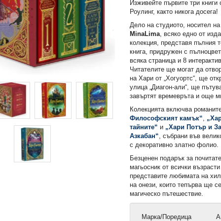
Изживейте първите три книги 
Роулинг, както никога досега!
Дело на студиото, носител на
MinaLima
, всяко едно от изд
колекция, представя пълния т
книга, придружен с пълноцве
всяка страница и 8 интеракти
Читателите ще могат да отвор
на Хари от „Хогуортс“, ще от
улица „Диагон-али“, ще пътув
завъртят времевръта и още м
Колекцията включва романит
Философският камък“
,
„Хар
тайните“
и
„Хари Потър и З
Азкабан“
, събрани във велик
с декоративно златно фолио.
Безценен подарък за почитат
магьосник от всички възрасти
представите любимата на хил
на онези, които тепърва ще с
магическо пътешествие.
Марка/Поредица
А