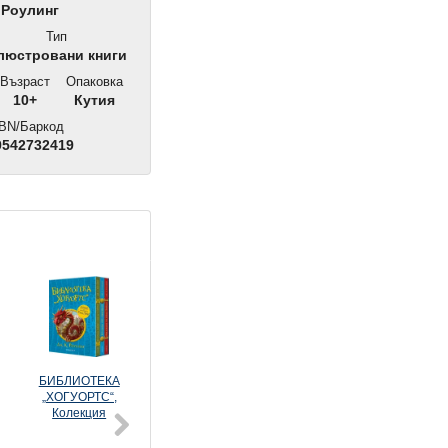
 Роулинг
Тип
юстровани книги
Възраст
Опаковка
10+
Кутия
BN/Баркод
9542732419
НОВО!
НОВО!
БИБЛИОТЕКА
Колекция
Колекция
„ХОГУОРТС“,
ДИСНИ
МЕЧО ПУХ
Колекция
ПРИНЦЕСА
нки 3
Спайди и невероятните му
Списание МАЛКОТО ПОН