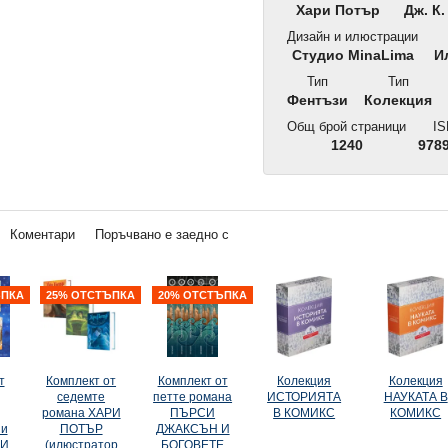
Хари Потър
Дж. К.
Дизайн и илюстрации
Студио MinaLima
Ил
Тип
Тип
Фентъзи
Колекция
Общ брой страници
IS
1240
978
Коментари
Поръчвано е заедно с
НОВО!
НОВО!
ЪПКА
25% ОТСТЪПКА
20% ОТСТЪПКА
т
Комплект от
Комплект от
Колекция
Колекция
седемте
петте романа
ИСТОРИЯТА
НАУКАТА В
романа ХАРИ
ПЪРСИ
В КОМИКС
КОМИКС
ни
ПОТЪР
ДЖАКСЪН И
РИ
(илюстратор
БОГОВЕТЕ
ър и
Мечо Пух: Малка книга с
Стич: Забава с лепе