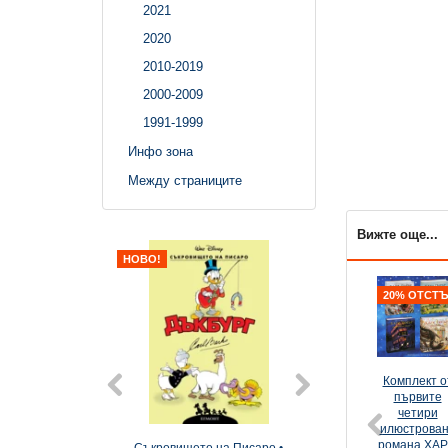
2021
2020
2010-2019
2000-2009
1991-1999
Инфо зона
Между страниците
Вижте още...
НОВО!
НОВО!
20% ОТСТ
Комплект о
първите
четири
илюстрова
романа ХА
Съкровището на Писаро •
6: Хари Пот