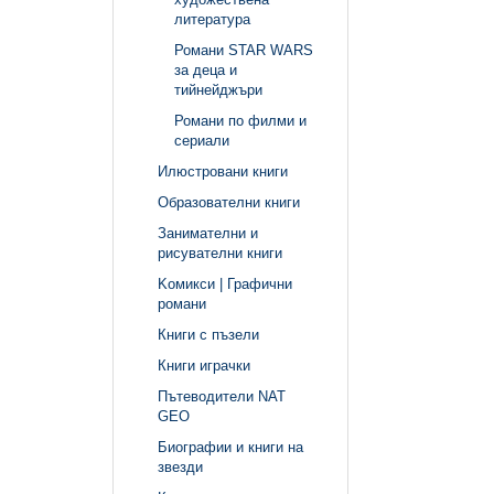
литература
Романи STAR WARS
за деца и
тийнейджъри
Романи по филми и
сериали
Илюстровани книги
Образователни книги
Занимателни и
рисувателни книги
Kомикси | Графични
романи
Книги с пъзели
Книги играчки
Пътеводители NAT
GEO
Биографии и книги на
звезди