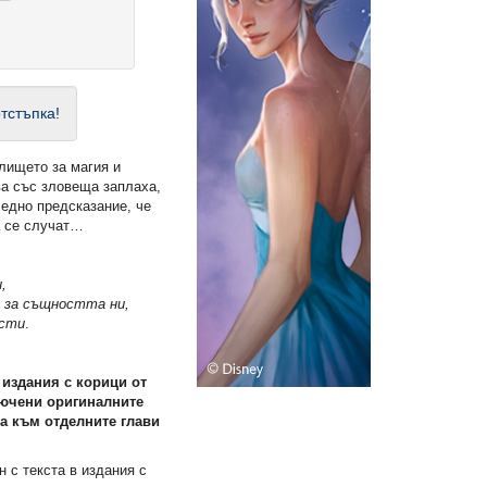
тстъпка!
лището за магия и
ва със зловеща заплаха,
 едно предсказание, че
а се случат…
,
о за същността ни,
ости
.
 издания с корици от
ючени оригиналните
а към отделните глави
н с текста в издания с