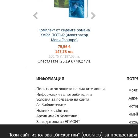
Комплект от седемте романа
7: Хари Потър и Д
ХАРИ ПОТЪР (илюстратор
Смъртта (илюстр
Мери Гранпре)
Гранпре
75,56 €
15,29 €
147,78 лв.
29,90 лв
100,75 €
/ 197,05 лв.
Спестявате:
25,19 €
/ 49,27 лв.
ИНФОРМАЦИЯ
ПОТР
Политика за защита на личните данни
Моят
Информация за потребителя и
Адре
условия за ползване на сайта
За библиотеките
Исто
Новини и събития
Имей
Архив имейл бюлетини
За издателство ЕГМОНТ
Изхо
Контакти
Този сайт използва „бисквитки“ (cookies) за предоставя