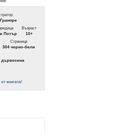
ние.
тратор
Гранпре
редица
Възраст
и Потър
10+
Страници
304 черно-бели
а дървесина
 от книгата!