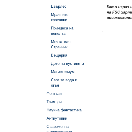
Евърлес
Като израз 
на FSC харт
Мрачните
високоеколо
красавци
Принцеса на
пепелта
Мечтателя
Странник
Вещерия
Дете на пустинята
Магистериум
Сага за вода и
огън
Фентъзи
Трилъри
Научна фантастика
Антиутопии
Съвременна
художествена