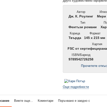
друго художествено оформле
Автор
Илюс
Дж. К. Роулинг
Мери 
Тип
По
Фентъзи романи
Хар
Корица
Формат
Твърда
145 x 215 мм
Хартия
FSC от сертифициран
ISBN/Баркод
9789542726258
Прочетете откъс
Още подробности
исание
Вижте още...
Коментари
Поръчвано е заедно с