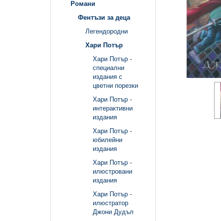
Романи
Фентъзи за деца
Легендородни
Хари Потър
Хари Потър -
специални
издания с
цветни порезки
Хари Потър -
интерактивни
издания
Хари Потър -
юбилейни
издания
Хари Потър -
илюстровани
издания
Хари Потър -
илюстратор
Джони Дудъл