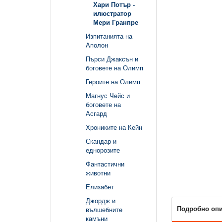
Хари Потър -
илюстратор
Мери Гранпре
Изпитанията на
Аполон
Пърси Джаксън и
боговете на Олимп
Героите на Олимп
Магнус Чейс и
боговете на
Асгард
Хрониките на Кейн
Скандар и
еднорозите
Фантастични
животни
Елизабет
Джордж и
Подробно оп
вълшебните
камъни