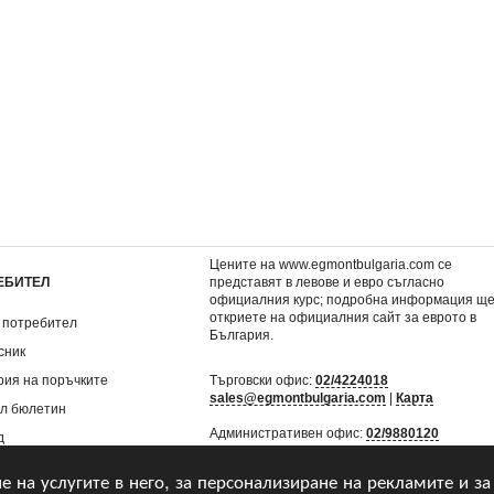
аровете на
6: Хари Потър и
5: Хари Потър и Орде
атор Мери
Нечистокръвния принц
феникса (илюстрато
)
(илюстратор Мери Гранпре)
Гранпре)
15,99 €
15,99 €
.
31,27 лв.
31,27 лв.
Цените на www.egmontbulgaria.com се
ЕБИТЕЛ
представят в левове и евро съгласно
официалния курс; подробна информация щ
откриете на
официалния сайт за еврото в
 потребител
България
.
сник
рия на поръчките
Търговски офис:
02/4224018
sales@egmontbulgaria.com
|
Карта
л бюлетин
Административен офис:
02/9880120
д
mail@egmontbulgaria.com
|
Карта
не на услугите в него, за персонализиране на рекламите и за