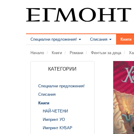
Специални предложения!
Списания
Книги
Начало
Книги
Романи
Фентъзи за деца
Ха
КАТЕГОРИИ
Специални предложения!
Списания
Книги
НАЙ-ЧЕТЕНИ
Импринт УО
Импринт КУБАР