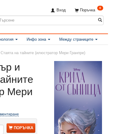
0
Вход
Поръчка
нология
Инфо зона
Между страниците
 Стаята на тайните (илюстратор Мери Гранпре)
тър и
тайните
р Мери
оментиране
ПОРЪЧКА