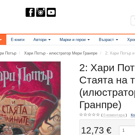
Е-книги
Автори
Марки и герои
Възраст
Хро
ри Потър
Хари Потър - илюстратор Мери Гранпре
2: Хари Потър и
2: Хари По
Стаята на 
(илюстрато
Гранпре)
0
коментара
К
12,73 €