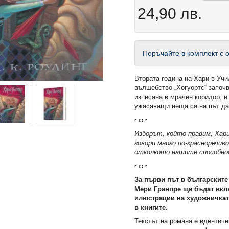
24,90 лв.
Поръчайте в комплект с о
Втората година на Хари в Учи
вълшебство „Хогуортс“ започ
изписана в мрачен коридор, и
ужасяващи неща са на път д
▫ ◘ ▫
Изборът, който правим, Хари
говори много по-красноречив
отколкото нашите способн
▫ ◘ ▫
За първи път в българските
Мери Гранпре ще бъдат вкл
илюстрации на художничкат
в книгите.
Текстът на романа е идентиче