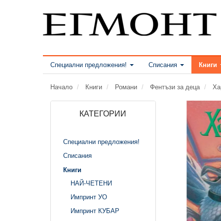
Специални предложения!
Списания
Книги
Начало
Книги
Романи
Фентъзи за деца
Ха
КАТЕГОРИИ
Специални предложения!
Списания
Книги
НАЙ-ЧЕТЕНИ
Импринт УО
Импринт КУБАР