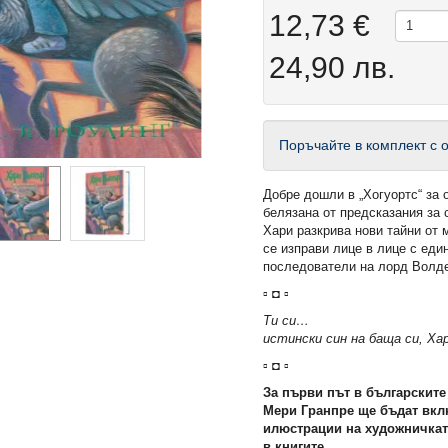
12,73 €
24,90 лв.
Поръчайте в комплект с о
Добре дошли в „Хогуортс“ за 
белязана от предсказания за 
Хари разкрива нови тайни от 
се изправи лице в лице с еди
последователи на лорд Волд
▫ ◘ ▫
Ти си…
истински син на баща си, Ха
▫ ◘ ▫
За първи път в българските
Мери Гранпре ще бъдат вкл
илюстрации на художничкат
в книгите.