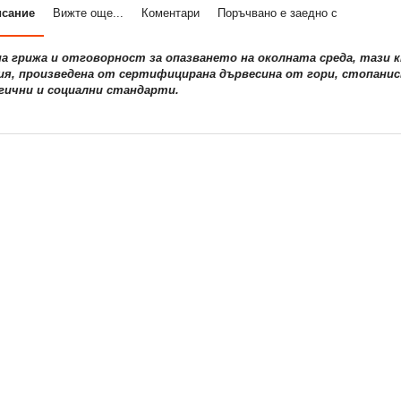
исание
Вижте още...
Коментари
Поръчвано е заедно с
на грижа и отговорност за опазването на околната среда, тази 
ия, произведена от сертифицирана дървесина от гори, стопанис
гични и социални стандарти.