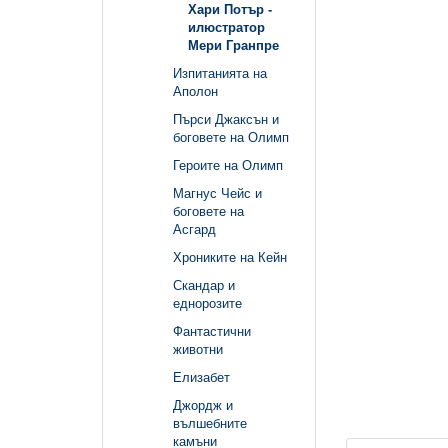
Хари Потър -
илюстратор
Мери Гранпре
Изпитанията на
Аполон
Пърси Джаксън и
боговете на Олимп
Героите на Олимп
Магнус Чейс и
боговете на
Асгард
Хрониките на Кейн
Скандар и
еднорозите
Фантастични
животни
Елизабет
Джордж и
вълшебните
камъни