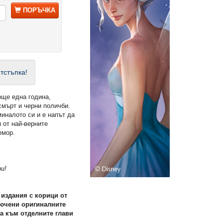
ПОРЪЧКА
тстъпка!
още една година,
смърт и черни поличби.
миналото си и е напът да
н от най-верните
емор.
ри!
 издания с корици от
ючени оригиналните
а към отделните глави