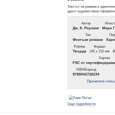
Текстът на романа е идентиче
друго художествено оформле
Автор
Илюст
Дж. К. Роулинг
Мери Г
Тип
Пор
Фентъзи романи
Хари
Корица
Формат
Твърда
145 x 215 мм
3
Хартия
FSC от сертифициран
ISBN/Баркод
9789542726234
Прочетете откъс
Още подробности