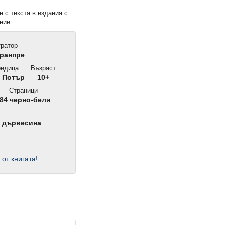
н с текста в издания с
ние.
ратор
ранпре
едица
Възраст
 Потър
10+
Страници
84 черно-бели
а дървесина
 от книгата!