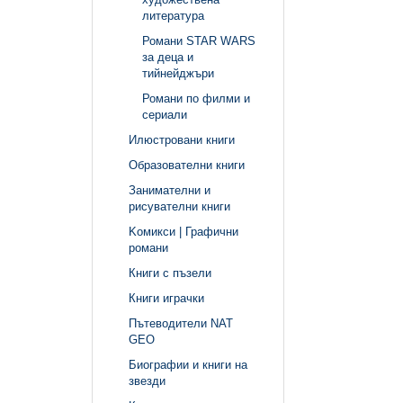
литература
Романи STAR WARS
за деца и
тийнейджъри
Романи по филми и
сериали
Илюстровани книги
Образователни книги
Занимателни и
рисувателни книги
Kомикси | Графични
романи
Книги с пъзели
Книги играчки
Пътеводители NAT
GEO
Биографии и книги на
звезди