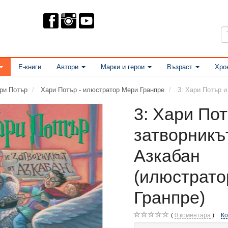
Е-книги
Автори
Марки и герои
Възраст
Хро
ри Потър
Хари Потър - илюстратор Мери Гранпре
3: Хари Потър и
3: Хари По
затворникъ
Азкабан
(илюстрато
Гранпре)
0
коментара
К