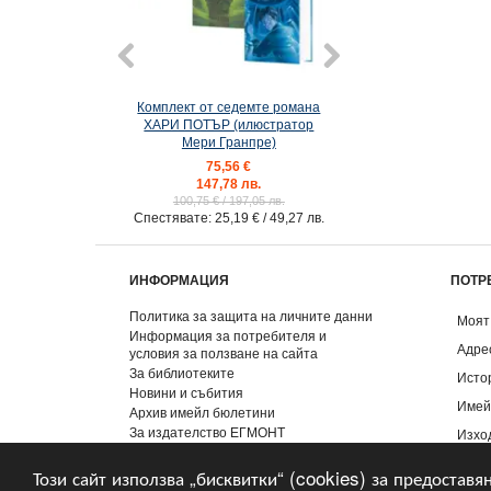
Комплект от седемте романа
7: Хари Потър и Д
ХАРИ ПОТЪР (илюстратор
Смъртта (илюстр
Мери Гранпре)
Гранпре
75,56 €
15,29 €
147,78 лв.
29,90 лв
100,75 €
/ 197,05 лв.
Спестявате:
25,19 €
/ 49,27 лв.
ИНФОРМАЦИЯ
ПОТР
Политика за защита на личните данни
Моят
Информация за потребителя и
Адре
условия за ползване на сайта
За библиотеките
Исто
Новини и събития
Имей
Архив имейл бюлетини
За издателство ЕГМОНТ
Изхо
Контакти
Този сайт използва „бисквитки“ (cookies) за предоставя