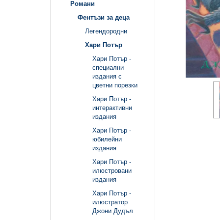
Романи
Фентъзи за деца
Легендородни
Хари Потър
Хари Потър -
специални
издания с
цветни порезки
Хари Потър -
интерактивни
издания
Хари Потър -
юбилейни
издания
Хари Потър -
илюстровани
издания
Хари Потър -
илюстратор
Джони Дудъл