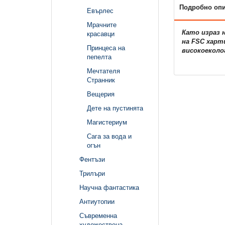
Подробно оп
Евърлес
Мрачните
Като израз 
красавци
на FSC харт
Принцеса на
високоеколо
пепелта
Мечтателя
Странник
Вещерия
Дете на пустинята
Магистериум
Сага за вода и
огън
Фентъзи
Трилъри
Научна фантастика
Антиутопии
Съвременна
художествена