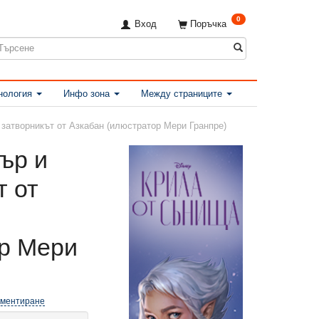
0
Вход
Поръчка
нология
Инфо зона
Между страниците
 затворникът от Азкабан (илюстратор Мери Гранпре)
тър и
т от
р Мери
оментиране