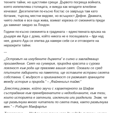
техните тайни, но щастливи срещи. Дървото посреща войната,
която изпепелява столицата, и вижда как младите влюбени
изчезват. Десетилетия по-късно Костас се завръща там като
ботаник, търсещ местни видове, но всъщност Дефне. Двамата,
чиято любов е все още жива, взимат изрезка от смокинята преди
да заминат заедно за Лондон.
Години по-късно смокинята в градината – единствената връзка на
дъщеря им Ада с дома, който никога не е посещавала – бди над
нея, докато Ада се опитва да намери себе си и отговорите на
неразкрити тайни.
---
„„Островът на изгубените дървета“ е силно и завладяващо
произведение. Свят на суеверия, природна красота и сурова
лоялност към рода ще превземе вашия свят. Озовали се сред
плътните лабиринти на паметта, ще оставите встрани своята
собствена. С мъдрост и оригиналност се размиват границите
между история и природа.“ – „Файненшъл таймс“
„Блестящ роман, който звучи с характерното
за Шафак
състрадание към пренебрегнатите и недообичаните, към тези,
които историята е заточила, изключила или разделила. Знам, че
ще развълнува много читатели по света така, както развълнува
мен.“ – Робърт Макфарлън