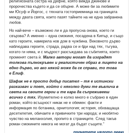
религиозната сестра на Дефне, която вижда джинове и
пророчества където и да се обърне. А може би за любимите
ми Юсуф и Йоргос, с тяхната гостоприемница на границата
между двата свята, които пазят тайните на не една забранена
любов.
Но най-вече – възможно ли е да пропусна онова, което ги
свързва? А именно – една смокиня, посадена в Кипър, и също
като героите, намерила нов дом в чужбина. Вековното дърво
наблюдава героите, страда, радва се и бди над тях, тъгува,
когато ги няма, и с мъдрост разсъждава за събитията, които
променят света ѝ.
Малко автори могат да изградят
толкова пълнокръвен и реалистичен образ в лицето на
едно дърво, но ако някой може да се справи, то това
е
Елиф
.
Шафак не е просто добър писател – тя е истински
разказвач и поет, който с няколко думи те въвлича в
света на своите герои и те кара да съпреживееш
всичко с тях.
Изумително е колко много е събрано в един
роман, който всъщност никак не е обемен: факти и
информация по ботаника, орнитология; история, обхващаща
десетилетия, обичаите и привичките три народа; и необятно
чувство на меланхолия, пропито в страниците. След такъв
роман смокините никога не могат да бъдат същите.“
прочетете цялото ревю