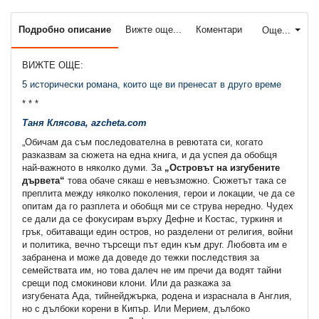
Подробно описание
Вижте още...
Коментари
Още...
ВИЖТЕ ОЩЕ:
5 исторически романа, които ще ви пренесат в друго време
* * *
Таня Клясова, azcheta.com
„Обичам да съм последователна в ревютата си, когато
разказвам за сюжета на една книга, и да успея да обобщя
най-важното в няколко думи. За
„Островът на изгубените
дървета“
това обаче сякаш е невъзможно. Сюжетът така се
преплита между няколко поколения, герои и локации, че да се
опитам да го разплета и обобщя ми се струва нередно. Чудех
се дали да се фокусирам върху Дефне и Костас, туркиня и
грък, обитаващи един остров, но разделени от религия, войни
и политика, вечно търсещи път един към друг. Любовта им е
забранена и може да доведе до тежки последствия за
семействата им, но това далеч не им пречи да водят тайни
срещи под смокинови клони. Или да разкажа за
изгубената Ада, тийнейджърка, родена и израснала в Англия,
но с дълбоки корени в Кипър. Или Мерием, дълбоко