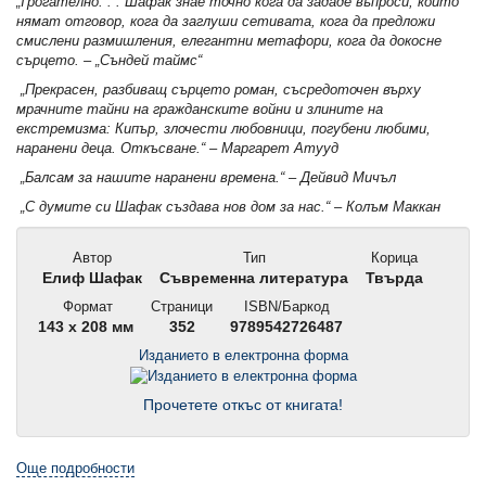
„Трогателно. . . Шафак знае точно кога да зададе въпроси, които
нямат отговор, кога да заглуши сетивата, кога да предложи
смислени размишления, елегантни метафори, кога да докосне
сърцето. – „Съндей таймс“
„Прекрасен, разбиващ сърцето роман, съсредоточен върху
мрачните тайни на гражданските войни и злините на
екстремизма: Кипър, злочести любовници, погубени любими,
наранени деца. Откъсване.“ – Маргарет Атууд
„Балсам за нашите наранени времена.“ – Дейвид Мичъл
„С думите си Шафак създава нов дом за нас.“ – Колъм Маккан
Автор
Тип
Корица
Елиф Шафак
Съвременна литература
Твърда
Формат
Страници
ISBN/Баркод
143 x 208 мм
352
9789542726487
Изданието в електронна форма
Прочетете откъс от книгата!
Още подробности