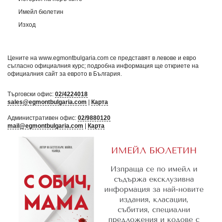
Имейл бюлетин
Изход
Цените на www.egmontbulgaria.com се представят в левове и евро
съгласно официалния курс; подробна информация ще откриете на
официалния сайт за еврото в България
.
Търговски офис:
02/4224018
sales@egmontbulgaria.com
|
Карта
Административен офис:
02/9880120
mail@egmontbulgaria.com
|
Карта