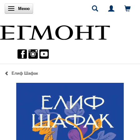
Включи навигацията
Меню
Елиф Шафак