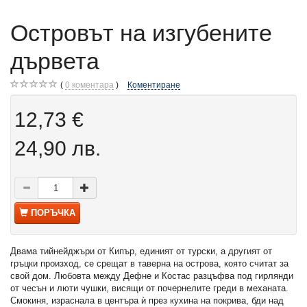
Островът на изгубените
дървета
0
коментара
Коментиране
12,73 €
24,90 лв.
ПОРЪЧКА
Двама тийнейджъри от Кипър, единият от турски, а другият от
гръцки произход, се срещат в таверна на островa, която считат за
свой дом. Любовта между Дефне и Костас разцъфва под гирлянди
от чесън и люти чушки, висящи от почернелите греди в механата.
Смокиня, израснала в центъра ѝ през кухина на покрива, бди над