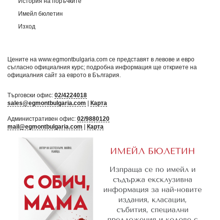
История на поръчките
Имейл бюлетин
Изход
Цените на www.egmontbulgaria.com се представят в левове и евро
съгласно официалния курс; подробна информация ще откриете на
официалния сайт за еврото в България
.
Търговски офис:
02/4224018
sales@egmontbulgaria.com
|
Карта
Административен офис:
02/9880120
mail@egmontbulgaria.com
|
Карта