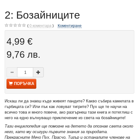
2: Бозайниците
0
коментара
Коментиране
4,99 €
9,76 лв.
ПОРЪЧКА
Искаш ли да знаеш къде живеят пандите? Какво събира камилата в
гърбицата си? Или пък как ловуват тигрите? Пух ще те научи на
всичко това и много повече, ако разгърнеш тази книга и потеглиш с
него на едно вълнуващо приключение из света на бозайниците!
Тази енциклопедия ще помогне на детето да опознае света около
него, като му осигури първите знания за природата.
Прекрасните Мечо Пух, Прасчо, Тигър и останалите членове на