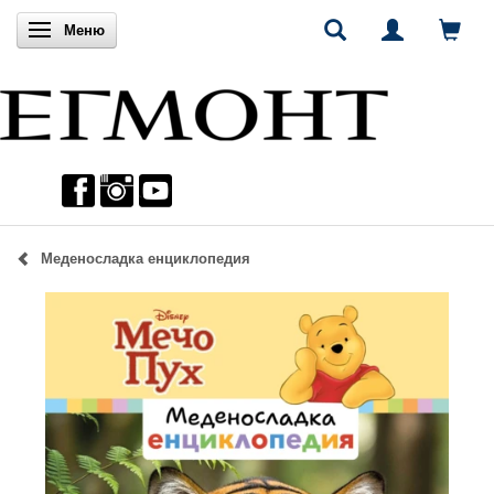
Включи навигацията
Меню
Меденосладка енциклопедия