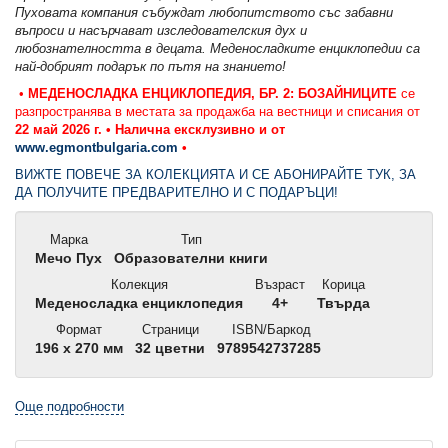
Пуховата компания събуждат любопитството със забавни
въпроси и насърчават изследователския дух и
любознателността в децата. Меденосладките енциклопедии са
най-добрият подарък по пътя на знанието!
•
МЕДЕНОСЛАДКА ЕНЦИКЛОПЕДИЯ, БР. 2: БОЗАЙНИЦИТЕ
се
разпространява в местата за продажба на вестници и списания от
22 май 2026 г. •
Налична ексклузивно и от
www.egmontbulgaria.com
•
ВИЖТЕ ПОВЕЧЕ ЗА КОЛЕКЦИЯТА И СЕ АБОНИРАЙТЕ ТУК, ЗА
ДА ПОЛУЧИТЕ ПРЕДВАРИТЕЛНО И С ПОДАРЪЦИ!
Марка
Тип
Мечо Пух
Образователни книги
Колекция
Възраст
Корица
Меденосладка енциклопедия
4+
Твърда
Формат
Страници
ISBN/Баркод
196 x 270 мм
32 цветни
9789542737285
Още подробности