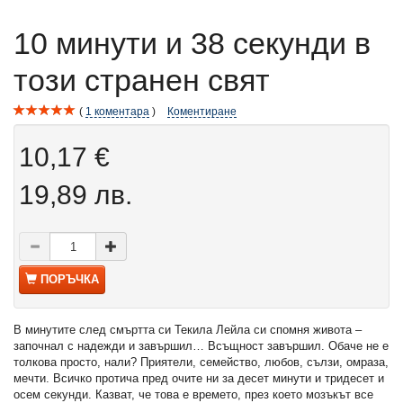
10 минути и 38 секунди в
този странен свят
1
коментара
Коментиране
10,17 €
19,89 лв.
ПОРЪЧКА
В минутите след смъртта си Текила Лейла си спомня живота –
започнал с надежди и завършил… Всъщност завършил. Обаче не е
толкова просто, нали? Приятели, семейство, любов, сълзи, омраза,
мечти. Всичко протича пред очите ни за десет минути и тридесет и
осем секунди. Казват, че това е времето, през което мозъкът все