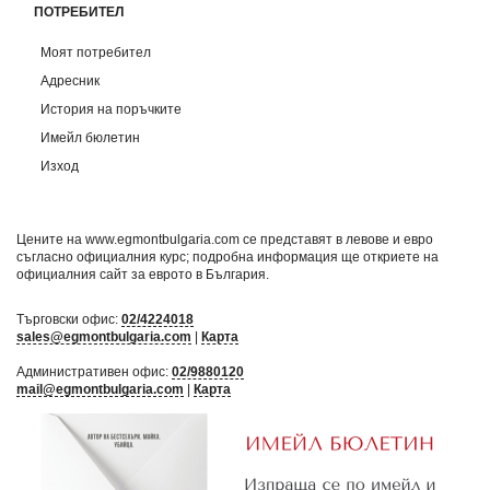
ПОТРЕБИТЕЛ
Моят потребител
Адресник
История на поръчките
Имейл бюлетин
Изход
Цените на www.egmontbulgaria.com се представят в левове и евро
съгласно официалния курс; подробна информация ще откриете на
официалния сайт за еврото в България
.
Търговски офис:
02/4224018
sales@egmontbulgaria.com
|
Карта
Административен офис:
02/9880120
mail@egmontbulgaria.com
|
Карта