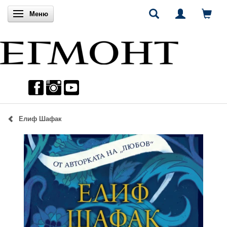
Включи навигацията
Меню
Елиф Шафак