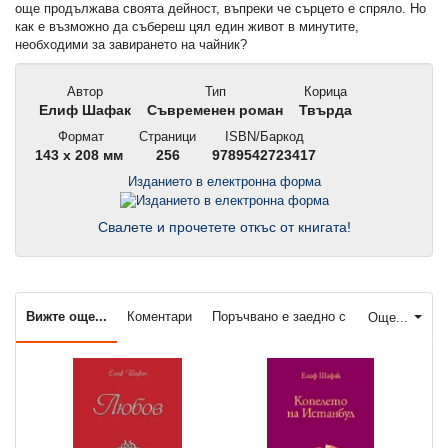
още продължава своята дейност, въпреки че сърцето е спряло. Но
как е възможно да събереш цял един живот в минутите,
необходими за завирането на чайник?
Автор
Тип
Корица
Елиф Шафак
Съвременен роман
Твърда
Формат
Страници
ISBN/Баркод
143 x 208 мм
256
9789542723417
Изданието в електронна форма
Свалете и прочетете откъс от книгата!
Вижте още...
Коментари
Поръчвано е заедно с
Още...