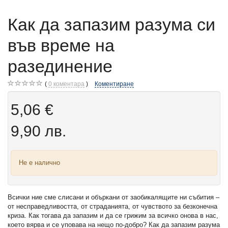
Как да запазим разума си
във време на
разединение
0
коментара
Коментиране
5,06 €
9,90 лв.
Не е налично
Всички ние сме слисани и объркани от заобикалящите ни събития –
от несправедливостта, от страданията, от чувството за безконечна
криза. Как тогава да запазим и да се грижим за всичко онова в нас,
което вярва и се уповава на нещо по-добро? Как да запазим разума