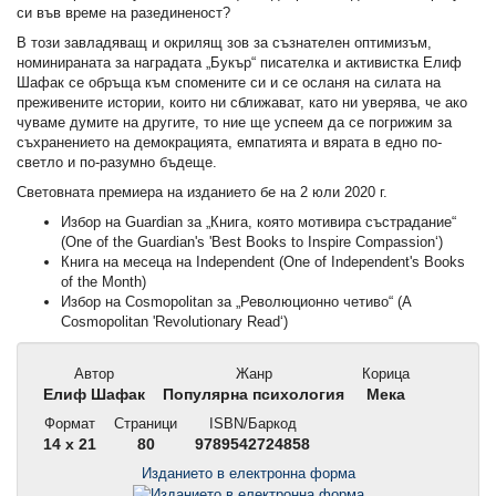
си във време на разединеност?
В този завладяващ и окрилящ зов за съзнателен оптимизъм,
номинираната за наградата „Букър“ писателка и активистка Елиф
Шафак се обръща към спомените си и се осланя на силата на
преживените истории, които ни сближават, като ни уверява, че ако
чуваме думите на другите, то ние ще успеем да се погрижим за
съхранението на демокрацията, емпатията и вярата в едно по-
светло и по-разумно бъдеще.
Световната премиера на изданието бе на 2 юли 2020 г.
Избор на Guardian за „Книга, която мотивира състрадание“
(One of the Guardian's 'Best Books to Inspire Compassion‘)
Книга на месеца на Independent (One of Independent's Books
of the Month)
Избор на Cosmopolitan за „Революционно четиво“ (A
Cosmopolitan 'Revolutionary Read‘)
Автор
Жанр
Корица
Елиф Шафак
Популярна психология
Мека
Формат
Страници
ISBN/Баркод
14 x 21
80
9789542724858
Изданието в електронна форма