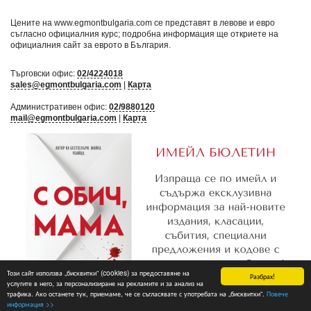
Цените на www.egmontbulgaria.com се представят в левове и евро
съгласно официалния курс; подробна информация ще откриете на
официалния сайт за еврото в България
.
Търговски офис:
02/4224018
sales@egmontbulgaria.com
|
Карта
Административен офис:
02/9880120
mail@egmontbulgaria.com
|
Карта
Този сайт използва „бисквитки“ (cookies) за предоставяне на
Разбрах!
услугите в него, за персонализиране на рекламите и за анализ на
трафика. Ако останете тук, приемаме, че се съгласявате с употребата на „бисквитки“.
Повече
Абониране
информация >>