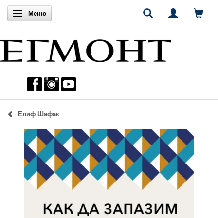
Включи навигацията
Меню
Елиф Шафак