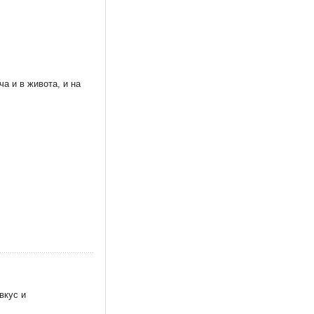
а и в живота, и на
вкус и