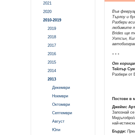
2021
Във февруа
2020
Търлоу и бу
2010-2019
Разбери вси
любимите ти
2019
Brides ще т
2018
Уотсън, Кил
автобиограф
2017
2016
* * *
2015
От корица
Тейлър Суи
2014
Разбери от 
2013
Декември
Ноември
Постове в 
Октомври
Джеймс Арт
Запознай се
Септември
Мидълзбро/А
Август
най-истинск
Юли
Бърди:
Пре