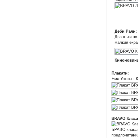
Деби Раян:
Два пъти по
малкия екра
Киноновин
Плакати:
Ема Уотсън, К
BRAVO Класа
БРАВО класаци
предпочитани