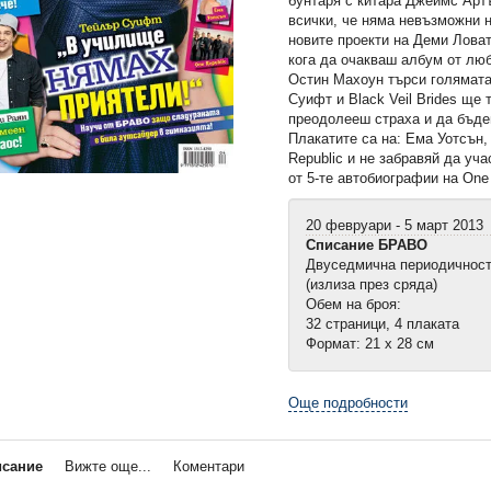
бунтаря с китара Джеймс Артъ
всички, че няма невъзможни 
новите проекти на Деми Ловат
кога да очакваш албум от лю
Остин Махоун търси голямата
Суифт и Black Veil Brides ще 
преодолееш страха и да бъдеш
Плакатите са на: Ема Уотсън,
Republic и не забравяй да уча
от 5-те автобиографии на One 
20 февруари - 5 март 2013
Списание БРАВО
Двуседмична периодичнос
(излиза през сряда)
Обем на броя:
32 страници, 4 плаката
Формат: 21 х 28 см
Още подробности
исание
Вижте още...
Коментари