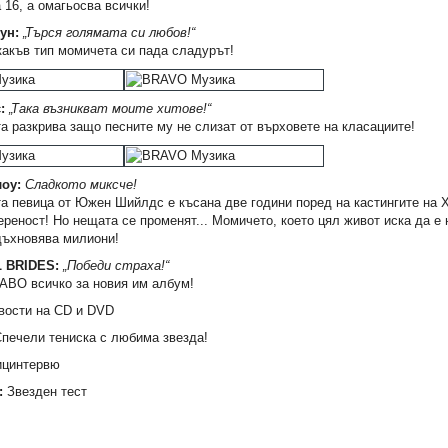
 16, а омагьосва всички!
ун:
„Търся голямата си любов!“
какъв тип момичета си пада сладурът!
:
„Така възникват моите хитове!“
а разкрива защо песните му не слизат от върховете на класациите!
оу:
Сладкото миксче!
а певица от Южен Шийлдс е късана две години поред на кастингите на X
ереност! Но нещата се променят... Момичето, което цял живот иска да е 
дъхновява милиони!
 BRIDES:
„Победи страха!“
АВО всичко за новия им албум!
ости на CD и DVD
печели тениска с любима звезда!
цинтервю
:
Звезден тест