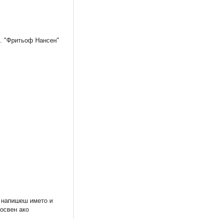
л. "Фритьоф Нансен"
нта на
Джак Спароу 1: Надвисналата
BRAVO 26/2013
буря
3,57 €
0,87 €
6,98 лв.
1,70 лв.
а напишеш името и
 освен ако