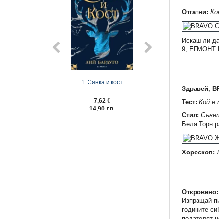
Отгатни:
Ко
Искаш ли да
9, ЕГМОНТ Б
1: Сянка и кост
2: Престол и
Здравей, B
7,62 €
7,62 €
Тест:
Кой е 
14,90 лв.
14,90 лв
Стил:
Съвет
Бела Торн р
Хороскоп:
Л
Откровено
Изпращай пи
годините си
подателят н