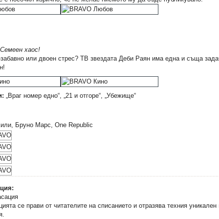
Семеен хаос!
-забавно или двоен стрес? ТВ звездата Деби Раян има една и съща задач
н!
и:
„Враг номер едно“, „21 и отгоре“, „Убежище“
или, Бруно Марс, One Republic
ция:
ята се прави от читателите на списанието и отразява техния уникален 
я.