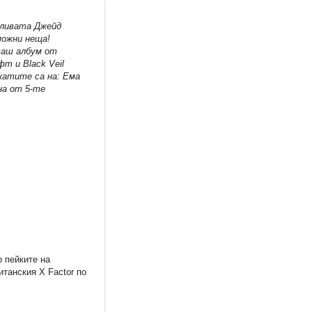
тливата Джейд
можни неща!
кваш албум от
т и Black Veil
акатите са на: Ема
на от 5-те
о пейките на
итанския X Factor по