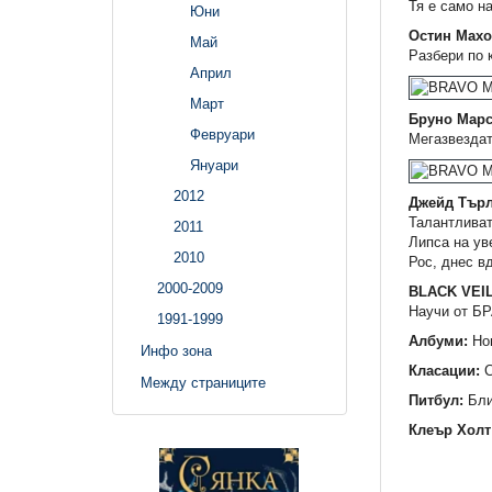
Тя е само на
Юни
Остин Махо
Май
Разбери по 
Април
Март
Бруно Марс
Февруари
Мегазвездат
Януари
2012
Джейд Търл
Талантливат
2011
Липса на ув
2010
Рос, днес в
2000-2009
BLACK VEIL
Научи от БР
1991-1999
Албуми:
Нов
Инфо зона
Класации:
С
Между страниците
Питбул:
Бли
Клеър Холт