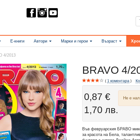
Е-книги
Автори
Марки и герои
Възраст
Хро
 4/2013
BRAVO 4/2
1
коментара
К
0,87 €
Не е на
1,70 лв.
Във февруарския БРАВО микс
за красота на Бела, талантл