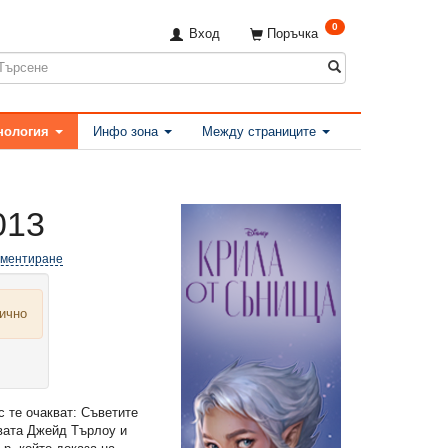
0
Вход
Поръчка
нология
Инфо зона
Между страниците
013
оментиране
лично
 те очакват: Съветите
ивата Джейд Търлоу и