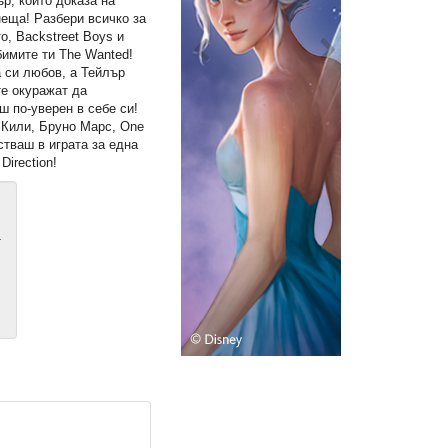
р, който доказа на
неща! Разбери всичко за
о, Backstreet Boys и
бимите ти The Wanted!
 си любов, а Тейлър
те окуражат да
 по-уверен в себе си!
 Кили, Бруно Марс, One
стваш в играта за една
Direction!
т