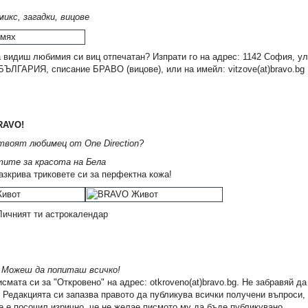
микс, загадки, вицове
 видиш любимия си виц отпечатан? Изпрати го на адрес: 1142 София, у
ЪЛГАРИЯ, списание БРАВО (вицове), или на имейл: vitzove(at)bravo.bg
 щурм
Джак Спароу 3: Преследването
Джак Спароу 2: Песе
RAVO!
на пирата
сирените
3,57 €
3,57 €
твоят любимец от One Direction?
.
6,98 лв.
6,98 лв.
ите за красота на Бела
азкрива триковете си за перфектна кожа!
ичният ти астрокалендар
:
Можеш да попиташ всичко!
смата си за "Откровено" на адрес: otkroveno(at)bravo.bg. Не забравяй д
! Редакцията си запазва правото да публикува всички получени въпроси,
е е посочил изрично, че не желае писмото му да бъде публикувано.