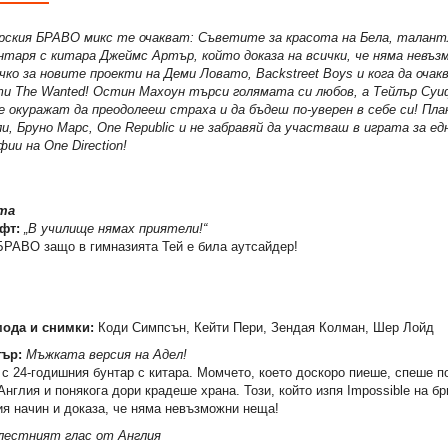
рския БРАВО микс те очакват: Съветите за красота на Бела, талан
нтаря с китара Джеймс Артър, който доказа на всички, че няма невъз
чко за новите проекти на Деми Ловато, Backstreet Boys и кога да оча
 The Wanted! Остин Махоун търси голямата си любов, а Тейлър Суиф
е окуражат да преодолееш страха и да бъдеш по-уверен в себе си! Пл
и, Бруно Марс, One Republic и не забравяй да участваш в играта за ед
ии на One Direction!
та
фт:
„В училище нямах приятели!“
БРАВО защо в гимназията Тей е била аутсайдер!
мода и снимки:
Коди Симпсън, Кейти Пери, Зендая Колман, Шер Лойд
ър:
Мъжката версия на Адел!
 с 24-годишния бунтар с китара. Момчето, което доскоро пиеше, спеше п
нглия и понякога дори крадеше храна. Този, който изпя Impossible на бр
ия начин и доказа, че няма невъзможни неща!
лестният глас от Англия