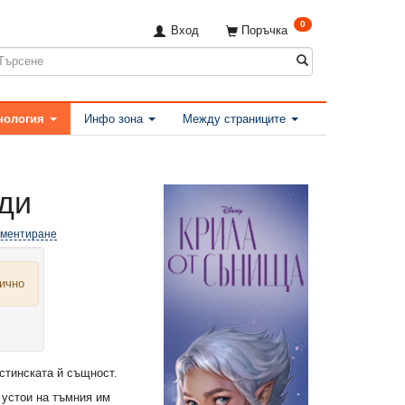
0
Вход
Поръчка
нология
Инфо зона
Между страниците
оди
оментиране
лично
стинската й същност.
устои на тъмния им