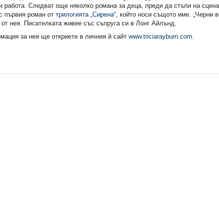
 работа. Следват още няколко романа за деца, преди да стъпи на сцена
с първия роман от
трилогията „Сирена“
, който носи същото име. „Черни в
от нея. Писателката живее със съпруга си в Лонг Айлънд.
мация за нея ще откриете в личния й сайт
www.triciarayburn.com
.