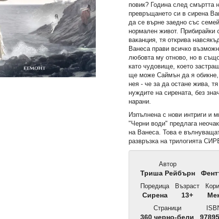
повик? Година след смъртта н
превръщането си в сирена Ва
да се върне заедно със семей
нормален живот. Прибирайки 
ваканция, тя открива навсякъ
Ванеса прави всичко възможн
любовта му отново, но в същ
като чудовище, което застра
ще може Саймън да я обикне, 
нея - че за да остане жива, т
нуждите на сирената, без зна
нарани.
Изпълнена с нови интриги и м
"Черни води" предлага неочак
на Ванеса. Това е вълнуваща
развръзка на трилогията СИ
Автор
Триша Рейбърн
Фент
Поредица
Възраст
Кори
Сирена
13+
Ме
Страници
ISB
360 черно-бели
97895