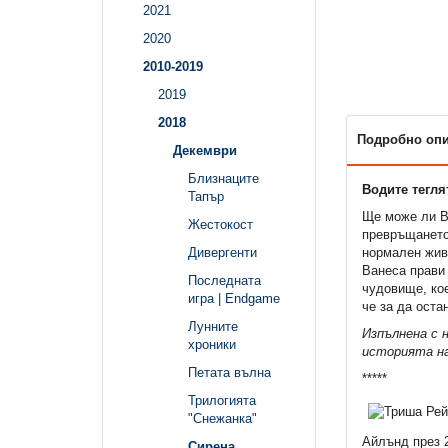
2021
2020
2010-2019
2019
2018
Подробно оп
Декември
Близнаците
Водите тегля
Тапър
Ще може ли В
Жестокост
превръщането 
нормален живо
Дивергенти
Ванеса прави 
Последната
чудовище, кое
игра | Endgame
че за да оста
Лунните
Изпълнена с н
хроники
историята на
Петата вълна
*****
Трилогията
"Снежанка"
Айлънд през 2
Сирена