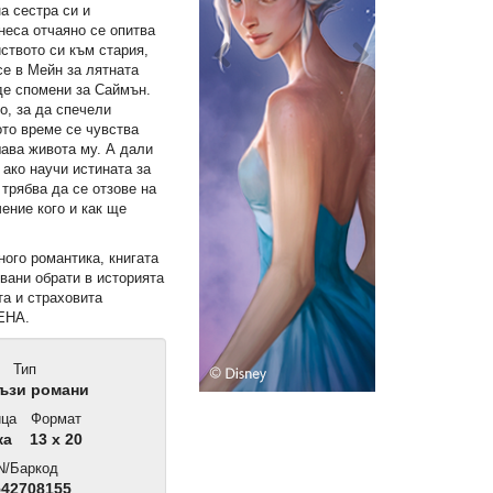
а сестра си и
неса отчаяно се опитва
ството си към стария,
се в Мейн за лятната
де спомени за Саймън.
о, за да спечели
ото време се чувства
шава живота му. А дали
ако научи истината за
я трябва да се отзове на
чение кого и как ще
ного романтика, книгата
вани обрати в историята
та и страховита
РЕНА.
Тип
ъзи романи
ца
Формат
ка
13 x 20
N/Баркод
42708155