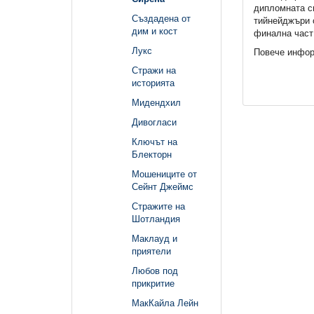
дипломната си
Създадена от
тийнейджъри 
дим и кост
финална част 
Лукс
Повече инфор
Стражи на
историята
Мидендхил
Дивогласи
Ключът на
Блекторн
Мошениците от
Сейнт Джеймс
Стражите на
Шотландия
Маклауд и
приятели
Любов под
прикритие
МакКайла Лейн