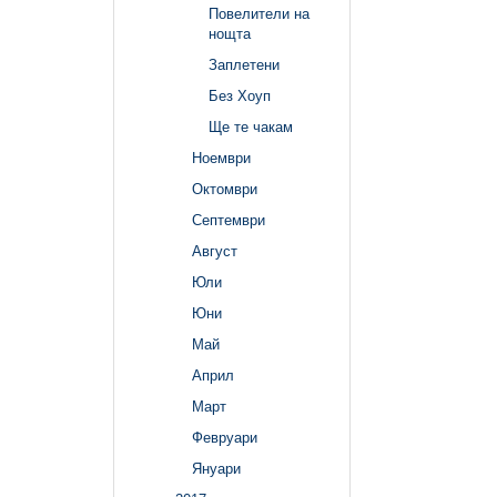
Повелители на
нощта
Заплетени
Без Хоуп
Ще те чакам
Ноември
Октомври
Септември
Август
Юли
Юни
Май
Април
Март
Февруари
Януари