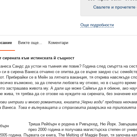
Свалете и прочетете 
Още подробности
исание
Вижте още...
Коментари
т сирената към истинската й същност
анеса Сандс да устои на тъмния им повик? Година след смъртта на сест
си в сирена Ванеса отчаяно се опитва да се върне заедно със семейств
т. Прибирайки се в Мейн за лятната ваканция, тя открива навсякъде сп
всичко възможно, за да спечели любовта му отново, но в същото време 
то застрашава живота му. А дали ще може Саймън да я обикне, ако науч
не жива, тя трябва да се отзове на нуждите на сирената, без значение ко
ови интриги и много романтика, книгата „Черни води“ предлага неочак
 Ванеса. Това е вълнуващата и страховита развръзка на трилогият
Триша Рейбърн е родена в Ривърхед, Ню Йорк. Завършв
през 2000 година и получава магистърска степен от унив
005 година. Първата си книга, The Melting of Maggie Bean, тя започва кат