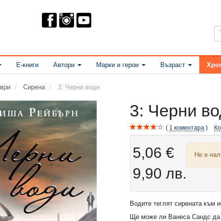
Е-книги
Автори
Марки и герои
Възраст
Хро
ври
Сирена
3: Черни води
3: Черни в
1
коментара
К
5,06 €
Не е на
9,90 лв.
Водите теглят сирената към и
Ще може ли Ванеса Сандс да 