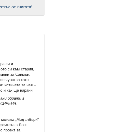
откъс от книгата!
ра си и
ото си към стария,
омени за Саймън.
се чувства като
и истината за нея –
го и как ще нарани.
вани обрати в
а СИРЕНА.
а колежа „Мидълбъри“
ерситета в Лонг
о проект за