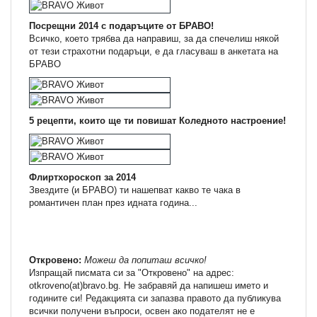
Посрещни 2014 с подаръците от БРАВО!
Всичко, което трябва да направиш, за да спечелиш някой
от тези страхотни подаръци, е да гласуваш в анкетата на
БРАВО
5 рецепти, които ще ти повишат Коледното настроение!
Флиртхороскоп за 2014
Звездите (и БРАВО) ти нашепват какво те чака в
романтичен план през идната година...
Откровено:
Можеш да попиташ всичко!
Изпращай писмата си за "Откровено" на адрес:
otkroveno(at)bravo.bg. Не забравяй да напишеш името и
годините си! Редакцията си запазва правото да публикува
всички получени въпроси, освен ако подателят не е