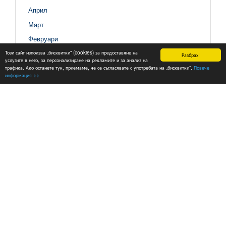
Април
Март
Февруари
Този сайт използва „бисквитки“ (cookies) за предоставяне на
Януари
Разбрах!
услугите в него, за персонализиране на рекламите и за анализ на
трафика. Ако останете тук, приемаме, че се съгласявате с употребата на „бисквитки“.
Повече
информация >>
ИНФОРМАЦИЯ
Политика за защита на личните данни
Информация за потребителя и условия за ползване на сайта
За библиотеките
Новини и събития
Архив имейл бюлетини
За издателство ЕГМОНТ
Контакти
ПОТРЕБИТЕЛ