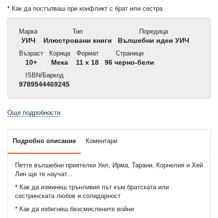
* Как да постъпваш при конфликт с брат или сестра
Марка
Тип
Поредица
УИЧ
Илюстровани книги
Вълшебни идеи УИЧ
Възраст
Корица
Формат
Страници
10+
Мека
11 x 18
96 черно-бели
ISBN/Баркод
9789544469245
Още подробности
Подробно описание
Коментари
Петте вълшебни приятелки Уил, Ирма, Тарани, Корнелия и Хей
Лин ще те научат...
* Как да изминеш трънливия път към братската или
сестринската любов и солидарност
* Как да избегнеш безсмислените войни