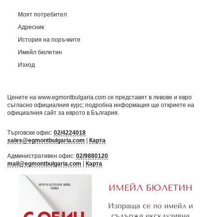
Моят потребител
Адресник
История на поръчките
Имейл бюлетин
Изход
Цените на www.egmontbulgaria.com се представят в левове и евро
съгласно официалния курс; подробна информация ще откриете на
официалния сайт за еврото в България
.
Търговски офис:
02/4224018
sales@egmontbulgaria.com
|
Карта
Административен офис:
02/9880120
mail@egmontbulgaria.com
|
Карта