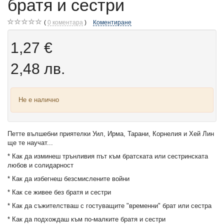
братя и сестри
0
коментара
Коментиране
1,27 €
2,48 лв.
Не е налично
Петте вълшебни приятелки Уил, Ирма, Тарани, Корнелия и Хей Лин
ще те научат...
* Как да изминеш трънливия път към братската или сестринската
любов и солидарност
* Как да избегнеш безсмислените войни
* Как се живее без братя и сестри
* Как да съжителстваш с гостуващите "временни" брат или сестра
* Как да подхождаш към по-малките братя и сестри