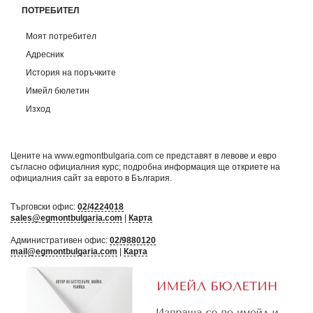
ПОТРЕБИТЕЛ
Моят потребител
Адресник
История на поръчките
Имейл бюлетин
Изход
Цените на www.egmontbulgaria.com се представят в левове и евро
съгласно официалния курс; подробна информация ще откриете на
официалния сайт за еврото в България
.
Търговски офис:
02/4224018
sales@egmontbulgaria.com
|
Карта
Административен офис:
02/9880120
mail@egmontbulgaria.com
|
Карта