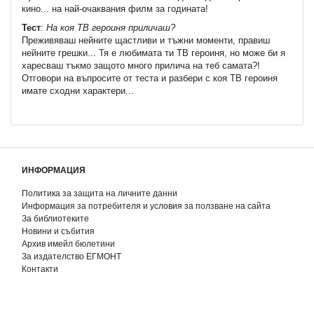
кино... на най-очаквания филм за годината!
Тест
:
На коя ТВ героиня приличаш?
Преживяваш нейните щастливи и тъжни моменти, правиш
нейните грешки... Тя е любимата ти ТВ героиня, но може би я
харесваш тъкмо защото много прилича на теб самата?!
Отговори на въпросите от теста и разбери с коя ТВ героиня
имате сходни характери...
ИНФОРМАЦИЯ
Политика за защита на личните данни
Информация за потребителя и условия за ползване на сайта
За библиотеките
Новини и събития
Архив имейл бюлетини
За издателство ЕГМОНТ
Контакти