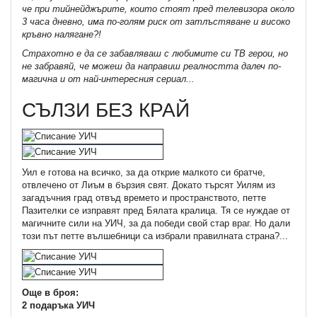
че при тийнейджърите, които стоят пред телевизора около
3 часа дневно, има по-голям риск от затлъстяване и високо
кръвно налягане?!
Страхотно е да се забавляваш с любимите си ТВ герои, но
не забравяй, че можеш да направиш реалността далеч по-
магична и от най-интересния сериал...
СЪЛЗИ БЕЗ КРАЙ
Уил е готова на всичко, за да открие малкото си братче,
отвлечено от Лиъм в бързия свят. Докато търсят Уилям из
загадъчния град отвъд времето и пространството, петте
Пазителки се изправят пред Бялата кралица. Тя се нуждае от
магичните сили на УИЧ, за да победи свой стар враг. Но дали
този път петте вълшебници са избрали правилната страна?...
Още в броя:
2 подаръка УИЧ