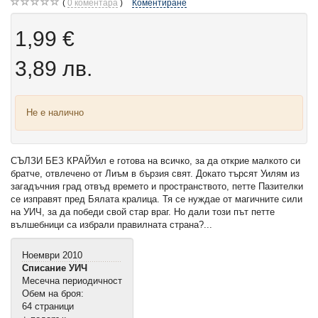
0
коментара
Коментиране
1,99 €
3,89 лв.
Не е налично
СЪЛЗИ БЕЗ КРАЙУил е готова на всичко, за да открие малкото си
братче, отвлечено от Лиъм в бързия свят. Докато търсят Уилям из
загадъчния град отвъд времето и пространството, петте Пазителки
се изправят пред Бялата кралица. Тя се нуждае от магичните сили
на УИЧ, за да победи свой стар враг. Но дали този път петте
вълшебници са избрали правилната страна?...
Ноември 2010
Списание УИЧ
Месечна периодичност
Обем на броя:
64 страници