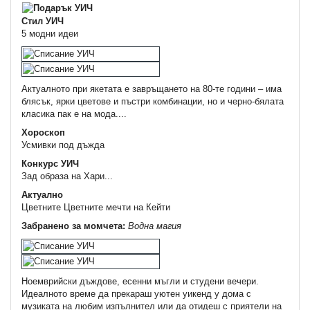
Стил УИЧ
5 модни идеи
Актуалното при якетата е завръщането на 80-те години – има
блясък, ярки цветове и пъстри комбинации, но и черно-бялата
класика пак е на мода....
Хороскоп
Усмивки под дъжда
Конкурс УИЧ
Зад образа на Хари...
Актуално
Цветните Цветните мечти на Кейти
Забранено за момчета:
Водна магия
Ноемврийски дъждове, есенни мъгли и студени вечери.
Идеалното време да прекараш уютен уикенд у дома с
музиката на любим изпълнител или да отидеш с приятели на