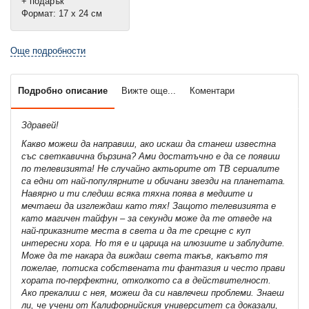
+ подарък
Формат: 17 х 24 см
Още подробности
Подробно описание
Вижте още...
Коментари
Здравей!
Какво можеш да направиш, ако искаш да станеш известна
със светкавична бързина? Ами достатъчно е да се появиш
по телевизията! Не случайно актьорите от ТВ сериалите
са едни от най-популярните и обичани звезди на планетата.
Навярно и ти следиш всяка тяхна поява в медиите и
мечтаеш да изглеждаш като тях! Защото телевизията е
като магичен тайфун – за секунди може да те отведе на
най-приказните места в света и да те срещне с куп
интересни хора. Но тя е и царица на илюзиите и заблудите.
Може да те накара да виждаш света такъв, какъвто тя
пожелае, потиска собствената ти фантазия и често прави
хората по-перфектни, отколкото са в действителност.
Ако прекалиш с нея, можеш да си навлечеш проблеми. Знаеш
ли, че учени от Калифорнийския университет са доказали,