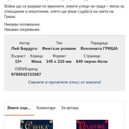
Война ще се разрази по мрачните, извити улици на града – битка за
отмъщение и изкупление, която ще реши съдбата на света на
Гриша.
Никакви оплаквачки.
Никакви погребения.
Автор
Тип
Поредица
Лий Бардуго
Фентъзи романи
Вселената ГРИША
Възраст
Корица
Формат
Страници
13+
Мека
145 x 210 мм
640 черно-бели
ISBN/Баркод
9789542723387
Свалете и прочетете откъс от книгата!
Вижте още...
Коментари
За автора