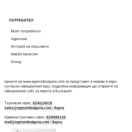
ПОТРЕБИТЕЛ
Моят потребител
Адресник
История на поръчките
Имейл бюлетин
Изход
Цените на www.egmontbulgaria.com се представят в левове и евро
съгласно официалния курс; подробна информация ще откриете на
официалния сайт за еврото в България
.
Търговски офис:
02/4224018
sales@egmontbulgaria.com
|
Карта
Административен офис:
02/9880120
mail@egmontbulgaria.com
|
Карта