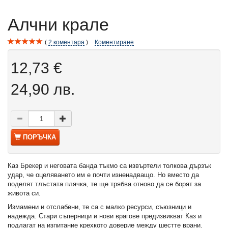
Алчни крале
2
коментара
Коментиране
12,73 €
24,90 лв.
ПОРЪЧКА
Каз Брекер и неговата банда тъкмо са извъртели толкова дързък
удар, че оцеляването им е почти изненадващо. Но вместо да
поделят тлъстата плячка, те ще трябва отново да се борят за
живота си.
Измамени и отслабени, те са с малко ресурси, съюзници и
надежда. Стари съперници и нови врагове предизвикват Каз и
подлагат на изпитание крехкото доверие между шестте врани.