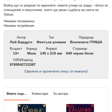
Война ще се разрази по мрачните, извити улици на града – битка за
отмъщение и изкупление, която ще реши съдбата на света на
Гриша.
Никакви оплаквачки.
Никакви погребения.
Автор
Тип
Поредица
Лий Бардуго
Фентъзи романи
Вселената ГРИША
Възраст
Корица
Формат
Страници
13+
Мека
145 x 210 мм
640 черно-бели
ISBN/Баркод
9789542723387
Свалете и прочетете откъс от книгата!
Вижте още...
Коментари
За автора