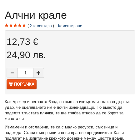
Алчни крале
2
коментара
Коментиране
12,73 €
24,90 лв.
ПОРЪЧКА
Каз Брекер и неговата банда тъкмо са извъртели толкова дързък
удар, че оцеляването им е почти изненадващо. Но вместо да
поделят тлъстата плячка, те ще трябва отново да се борят за
живота си.
Измамени и отслабени, те са с малко ресурси, съюзници и
надежда. Стари съперници и нови врагове предизвикват Каз и
подлагат на изпитание крехкото доверие между шестте врани.