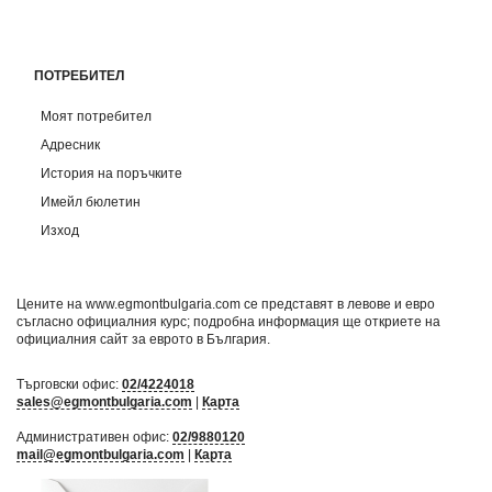
ПОТРЕБИТЕЛ
Моят потребител
Адресник
История на поръчките
Имейл бюлетин
Изход
Цените на www.egmontbulgaria.com се представят в левове и евро
съгласно официалния курс; подробна информация ще откриете на
официалния сайт за еврото в България
.
Търговски офис:
02/4224018
sales@egmontbulgaria.com
|
Карта
Административен офис:
02/9880120
mail@egmontbulgaria.com
|
Карта