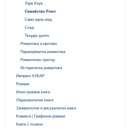
Ларк Коув
Семейство Роял
Само една нощ
След
Твърде далеч
Романтика и еротика
Паранормална романтика
Романтичен трилър
Историческа романтика
Импринт КУБАР
Романи
Илюстровани книги
Образователни книги
Занимателни и рисувателни книги
Kомикси | Графични романи
Книги с пъзели