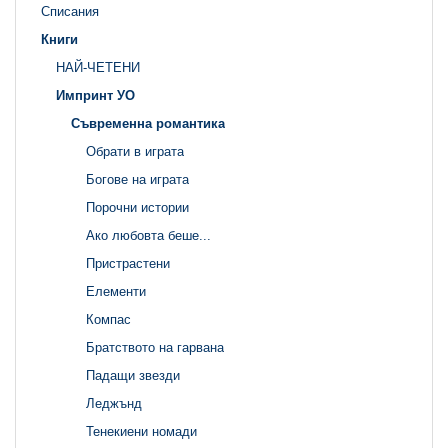
Списания
Книги
НАЙ-ЧЕТЕНИ
Импринт УО
Съвременна романтика
Обрати в играта
Богове на играта
Порочни истории
Ако любовта беше...
Пристрастени
Елементи
Компас
Братството на гарвана
Падащи звезди
Леджънд
Тенекиени номади