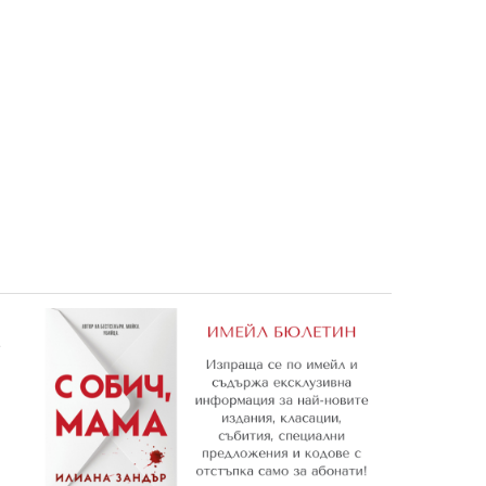
ц
1: Парцалена принцеса
7,62 €
14,90 лв.
е