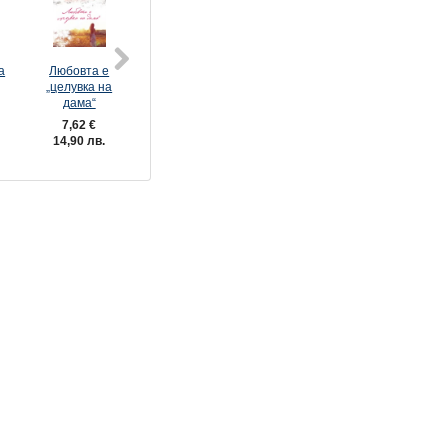
а
Любовта е
3: Само един
„целувка на
риск
дама“
12,73 €
7,62 €
24,90 лв.
14,90 лв.