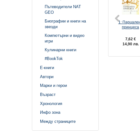
Пътеводители NAT
GEO
Биографии и книги на
1: Парцале
звезди
принцеса
Компютърни и видео
7,62 €
игри
14,90 лв.
Кулинарни книги
#BookTok
Е-книги
Автори
Марки и герои
Възраст
Хронология
Инфо зона
Между страниците