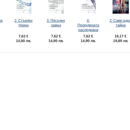
на
2: Стъклен
3: Пясъчен
4:
2: Само едн
принц
замък
Прокудената
тайна
наследница
7,62 €
7,62 €
10,17 €
7,62 €
14,90 лв.
14,90 лв.
19,89 лв.
14,90 лв.