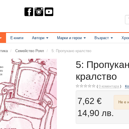
Е-книги
Автори
Марки и герои
Възраст
Хро
тика
Семейство Роял
5: Пропукано кралство
5: Пропука
кралство
0
коментара
К
7,62 €
Не е 
14,90 лв.