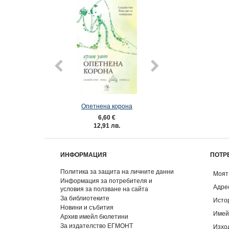
Опетнена корона
4: Прокудената н
6,60 €
7,62 €
12,91 лв.
14,90 лв
ИНФОРМАЦИЯ
ПОТР
Политика за защита на личните данни
Моят
Информация за потребителя и
Адре
условия за ползване на сайта
За библиотеките
Исто
Новини и събития
Имей
Архив имейл бюлетини
За издателство ЕГМОНТ
Изхо