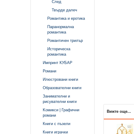
След
Твърде далеч
Романтика и еротика
Паранормална
романтика
Романтичен трилър
Историческа
романтика
Импринт КУБАР
Романи
Илюстровани книги
Образователни книги
Занимателни и
рисувателни книги
Kомикси | Графични
Вижте още...
романи
Книги с пъзели
Книги играчки