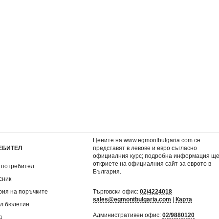
аследница
3: Пясъчен замък
2: Стъклен прин
7,62 €
7,62 €
.
14,90 лв.
14,90 лв.
Цените на www.egmontbulgaria.com се
ЕБИТЕЛ
представят в левове и евро съгласно
официалния курс; подробна информация щ
откриете на
официалния сайт за еврото в
 потребител
България
.
сник
рия на поръчките
Търговски офис:
02/4224018
sales@egmontbulgaria.com
|
Карта
л бюлетин
Административен офис:
02/9880120
д