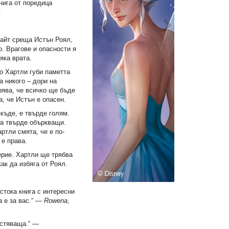
книга от поредица
.
Райт среща Истън Роял,
. Врагове и опасности я
яка врата.
о Хартли губи паметта
а никого – дори на
рява, че всичко ще бъде
а, че Истън е опасен.
якъде, е твърде голям.
са твърде объркващи.
ртли смята, че е по-
 е права.
ерие. Хартли ще трябва
ак да избяга от Роял.
стока книга с интересни
а е за вас.“ ―
Rowena,
астяваща.“ ―