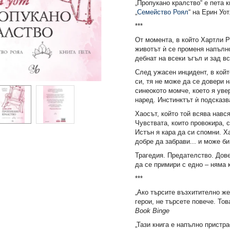
„Пропукано кралство“ е пета 
„
Семейство Роял
“ на Ерин Уот
***
От момента, в който Хартли 
животът ѝ се променя напълно
дебнат на всеки ъгъл и зад вс
След ужасен инцидент, в койт
си, тя не може да се довери н
синеокото момче, което я уве
наред. Инстинктът ѝ подсказв
Хаосът, който той всява навс
Чувствата, които провокира, 
Истън я кара да си спомни. Ха
добре да забрави... и може би
Трагедия. Предателство. Дов
да се примири с едно – няма к
***
„Ако търсите възхитително же
герои, не търсете повече. Тов
Book Binge
„Тази книга е напълно пристр