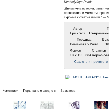
Kimberlyfaye Reads
„Динамична история, изпълне
провокативни моменти, прони
скромна сюжетна линия.“ ―
M
Автор
Т
Ерин Уот
Съвременна
Поредица
Възр
Семейство Роял
1
Формат
Страници
13 x 19
384 черно-бе
Свалете и прочетете 
Коментари
Поръчвано е заедно с
За автора