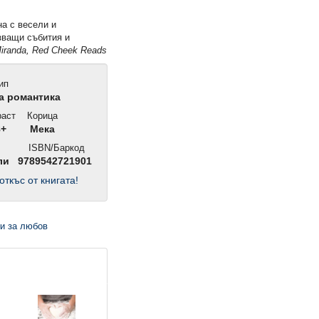
на с весели и
зващи събития и
iranda, Red Cheek Reads
ип
 романтика
аст
Корица
8+
Мека
ISBN/Баркод
ли
9789542721901
откъс от книгата!