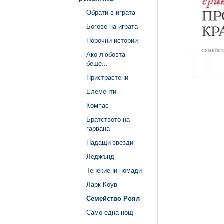
Обрати в играта
Богове на играта
Порочни истории
Ако любовта
беше...
Пристрастени
Елементи
Компас
Братството на
гарвана
Падащи звезди
Леджънд
Тенекиени номади
Ларк Коув
Семейство Роял
Само една нощ