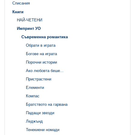
Списания
Книги
НАЙ-ЧЕТЕНИ
Импринт УО
Съвременна романтика
Обрати в играта
Богове на играта
Порочни истории
Ако любовта беше...
Пристрастени
Елементи
Компас
Братството на гарвана
Падащи звезди
Леджънд
Тенекиени номади