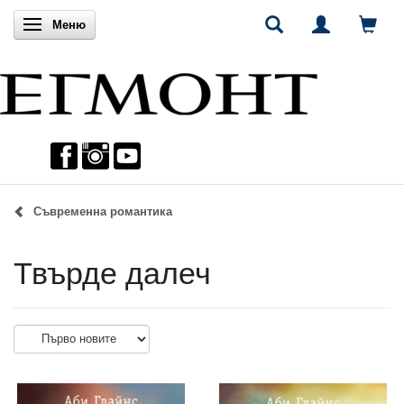
Включи навигацията
Меню
Съвременна романтика
Твърде далеч