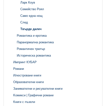
Ларк Коув
Семейство Роял
Само една нощ
След
Твърде далеч
Романтика и еротика
Паранормална романтика
Романтичен трилър
Историческа романтика
Импринт КУБАР
Романи
Илюстровани книги
Образователни книги
Занимателни и рисувателни книги
Kомикси | Графични романи
Книги с пъзели