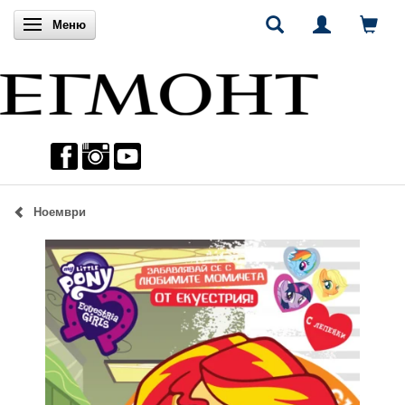
Включи навигацията
Меню
Ноември