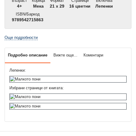
Възраст
Корица
Формат
Страници
Включва
4+
Мека
21 x 29
16 цветни
Лепенки
ISBN/Баркод
9789542715863
Още подробности
Подробно описание
Вижте още...
Коментари
Лепенки:
Избрани страници от книгата: