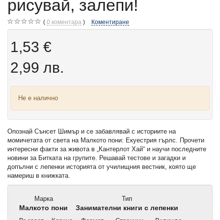
рисувай, залепи!
0
коментара
Коментиране
1,53 €
2,99 лв.
Не е налично
Опознай Сънсет Шимър и се забавлявай с историите на
момичетата от света на Малкото пони: Екуестрия гърлс. Прочети
интересни факти за живота в „Кантерлот Хай“ и научи последните
новини за Битката на групите. Решавай тестове и загадки и
допълни с лепенки историята от училищния вестник, която ще
намериш в книжката.
Марка
Тип
Малкото пони
Занимателни книги с лепенки