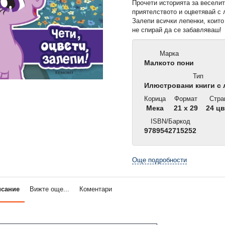
Прочети историята за веселит
приятелството и оцветявай с 
Залепи всички лепенки, които
не спирай да се забавляваш!
Марка
Малкото пони
Тип
Илюстровани книги с 
Корица
Формат
Стра
Мека
21 x 29
24 цв
ISBN/Баркод
9789542715252
Още подробности
исание
Вижте още...
Коментари