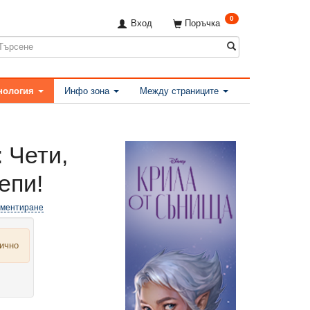
0
Вход
Поръчка
нология
Инфо зона
Между страниците
 Чети,
епи!
оментиране
лично