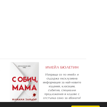
ър
Добрият динозавър: Чети,
Добрият динозавър:
оцвети, залепи!
Рисувателна книжка 1
2,55 €
0,81 €
4,99 лв.
1,58 лв.
е