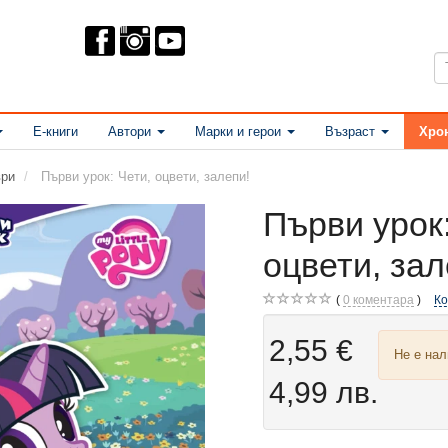
Е-книги
Автори
Марки и герои
Възраст
Хро
ри
Първи урок: Чети, оцвети, залепи!
Първи урок:
оцвети, зал
0
коментара
К
2,55 €
Не е на
4,99 лв.