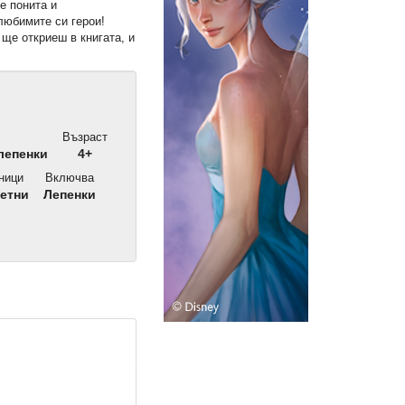
е понита и
любимите си герои!
 ще откриеш в книгата, и
Възраст
лепенки
4+
ници
Включва
етни
Лепенки