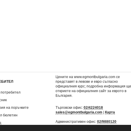
на Мал
Дневникът на Мал
Добрият динозав
10,17 €
3,57 €
.
19,89 лв.
6,98 лв.
Цените на www.egmontbulgaria.com се
ЕБИТЕЛ
представят в левове и евро съгласно
официалния курс; подробна информация щ
откриете на
официалния сайт за еврото в
 потребител
България
.
сник
рия на поръчките
Търговски офис:
02/4224018
sales@egmontbulgaria.com
|
Карта
л бюлетин
Административен офис:
02/9880120
д
mail@egmontbulgaria.com
|
Карта