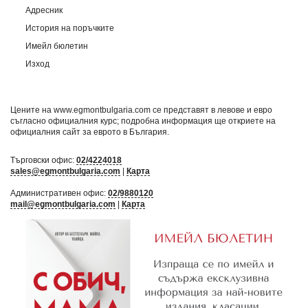
Адресник
История на поръчките
Имейл бюлетин
Изход
Цените на www.egmontbulgaria.com се представят в левове и евро
съгласно официалния курс; подробна информация ще откриете на
официалния сайт за еврото в България
.
Търговски офис:
02/4224018
sales@egmontbulgaria.com
|
Карта
Административен офис:
02/9880120
mail@egmontbulgaria.com
|
Карта