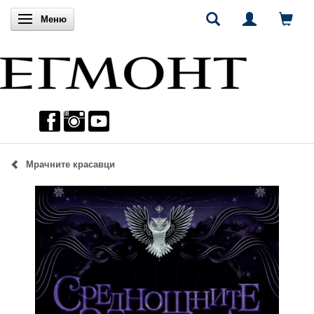
Включи навигацията
Меню
Мрачните красавци