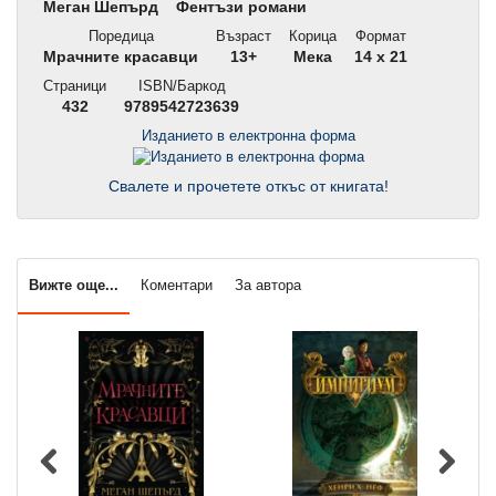
Меган Шепърд
Фентъзи романи
Поредица
Възраст
Корица
Формат
Мрачните красавци
13+
Мека
14 x 21
Страници
ISBN/Баркод
432
9789542723639
Изданието в електронна форма
Свалете и прочетете откъс от книгата!
Вижте още...
Коментари
За автора