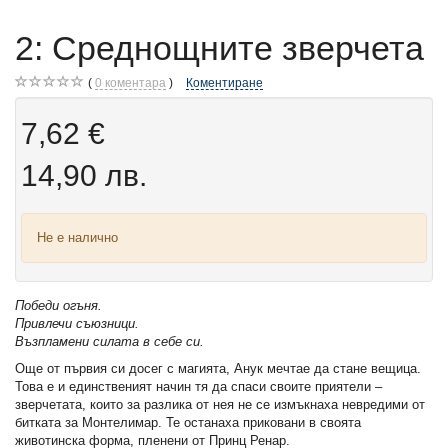
2: Среднощните зверчета
0
коментара
Коментиране
7,62 €
14,90 лв.
Не е налично
Победи огъня.
Привлечи съюзници.
Възпламени силата в себе си.
Още от първия си досег с магията, Анук мечтае да стане вещица.
Това е и единственият начин тя да спаси своите приятели –
зверчетата, които за разлика от нея не се измъкнаха невредими от
битката за Монтелимар. Те останаха приковани в своята
животинска форма, пленени от Принц Ренар.