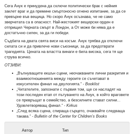
Сега Анук е принудена да сключи политически брак с нейния
заклет враг и да премине смъртоносно огнено изпитание, за да се
превърне във вещица. Но скоро Анук осъзнава, че не само
зверчетата са в опасност. Най-жестокият вещерски орден е
отприщил Черната смърт в Лондон, а От може би няма да е
достатъчно силен, за да ги победи.
Съдбата на двата свята виси на косъм. Анук трябва да отключи
силата си и да привлече нови съюзници, за да предотврати
трагедията. Цената на властта винаги е била висока, сега тя ще
струва всичко.
ОТЗИВИ:
„Вълнуващите екшън сцени, неочакваните лични разкрития и
взаимоотношенията между героите се съчетават в
изкусителен финал на двулогията.“ -
Booklist
„Читателите, запознати с първия том, ще се насладят на
този последен етап от пътуването на Анук, в който враговете
се превръщат в семейство, а безсилните стават силни...
Удовлетворяващ финал.“ -
Kirkus
„След всяка сцена, спираща сърцето, очаквайте следваща
такава.“ -
Bulletin of the Center for Children’s Books
Автор
Тип