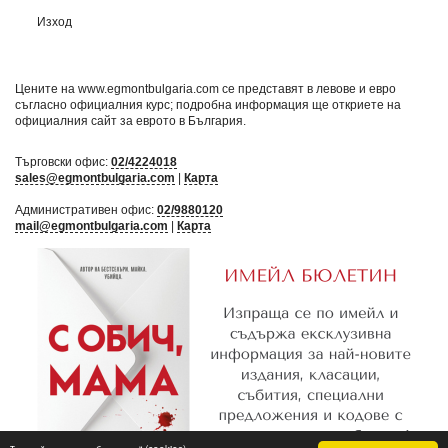
Изход
Цените на www.egmontbulgaria.com се представят в левове и евро
съгласно официалния курс; подробна информация ще откриете на
официалния сайт за еврото в България
.
Търговски офис:
02/4224018
sales@egmontbulgaria.com
|
Карта
Административен офис:
02/9880120
mail@egmontbulgaria.com
|
Карта