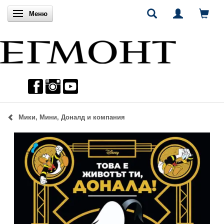
Включи навигацията
Меню
Мики, Мини, Доналд и компания