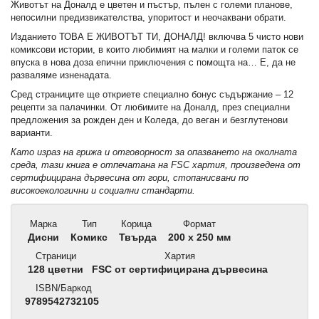
Животът на Доналд е цветен и пъстър, пълен с големи планове,
непосилни предизвикателства, упоритост и неочаквани обрати.
Изданието ТОВА Е ЖИВОТЪТ ТИ, ДОНАЛД! включва 5 чисто нови
комиксови истории, в които любимият на малки и големи паток се
впуска в нова доза епични приключения с помощта на… Е, да не
разваляме изненадата.
Сред страниците ще откриете специално бонус съдържание – 12
рецепти за палачинки. От любимите на Доналд, през специални
предложения за рожден ден и Коледа, до веган и безглутенови
варианти.
Като израз на грижа и отговорност за опазването на околната
среда, тази книга е отпечатана на FSC хартия, произведена от
сертифицирана дървесина от гори, стопанисвани по
високоекологични и социални стандарти.
Марка
Тип
Корица
Формат
Дисни
Комикс
Твърда
200 х 250 мм
Страници
Хартия
128 цветни
FSC от сертифицирана дървесина
ISBN/Баркод
9789542732105