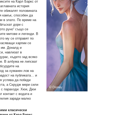
ксите на Карл Баркс от
заглавната история
те обикалят половината
я камък, способен да
и в злато. По време на
блъскат дори с
ото руно“ също се
ките митове и легенди. В
то му се отправят по
ужасяващи харпии се
 им. Доналд и
си, навлизат в
дурас, където зад всяко
е. В албума не липсват
абсурдите на
од за хуманен лов на
радост на публиката… и
ая успява да победи
ута, а Скрудж мери сили
а с параходи. Хюи, Дюи
т контакт с водата и
олелия заради малко
бими класически
вани от Карл Баркс