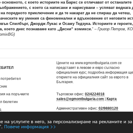
 основното, с което историите на Баркс се отличават от останалите
ъображението, с което са написани и нарисувани – успяват веднага д
на поредното приключение и да те накарат да не спираш да четеш,
ваческите му умения са феноменални и вдъхновение от неговите ис
ивън Спилбърг, Джордж Лукас и Осаму Тедзука. Историите и героите,
, което днес познаваме като „Дисни“ комикси.
“
– Григор Петров,
КО
omixBG)
Цените на www.egmontbulgaria.com се
ЕБИТЕЛ
представят в левове и евро съгласно
официалния курс; подробна информация щ
откриете на
официалния сайт за еврото в
 потребител
България
.
сник
рия на поръчките
Търговски офис:
02/4224018
sales@egmontbulgaria.com
|
Карта
л бюлетин
Административен офис:
02/9880120
д
mail@egmontbulgaria.com
|
Карта
не на услугите в него, за персонализиране на рекламите и за
“.
Повече информация >>