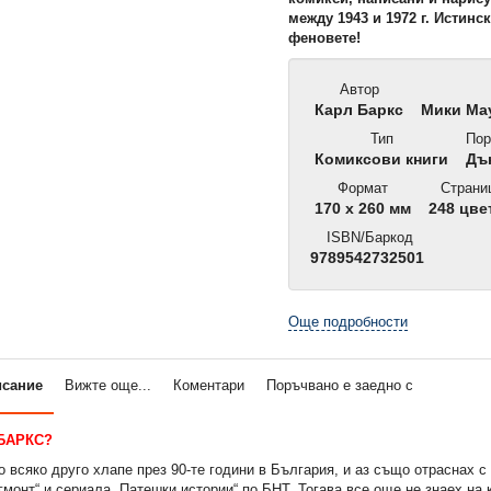
между 1943 и 1972 г. Истинс
феновете!
Автор
Карл Баркс
Мики Мау
Тип
Пор
Комиксови книги
Дъ
Формат
Страни
170 х 260 мм
248 цве
ISBN/Баркод
9789542732501
Още подробности
исание
Вижте още...
Коментари
Поръчвано е заедно с
 БАРКС?
о всяко друго хлапе през 90-те години в България, и аз също отраснах с
гмонт“ и сериала „Патешки истории“ по БНТ. Тогава все още не знаех на