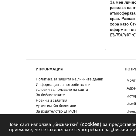
За мен лично
размаха на в
атмосферата 
края. Разказ
хора като Ст
оформят това
БЪЛГАРИЯ (C
ИНФОРМАЦИЯ
ПОТР
Политика за защита на личните данни
Моят
Информация за потребителя и
Адре
условия за ползване на сайта
За библиотеките
Исто
Новини и събития
Имей
Архив имейл бюлетини
За издателство ЕГМОНТ
Изхо
Контакти
Този сайт използва „бисквитки“ (cookies) за предоставя
приемаме, че се съгласявате с употребата на „бисквитки