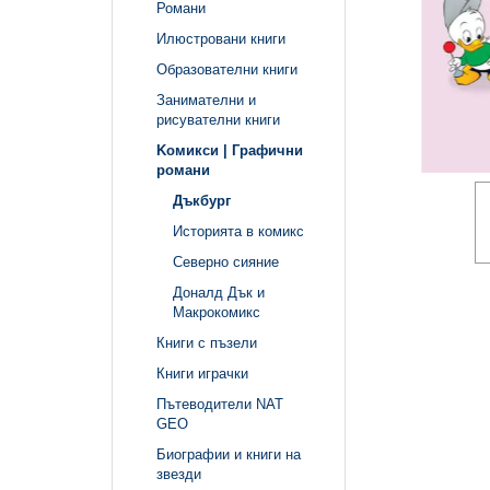
Романи
Илюстровани книги
Образователни книги
Занимателни и
рисувателни книги
Kомикси | Графични
романи
Дъкбург
Историята в комикс
Северно сияние
Доналд Дък и
Макрокомикс
Книги с пъзели
Книги играчки
Пътеводители NAT
GEO
Биографии и книги на
звезди