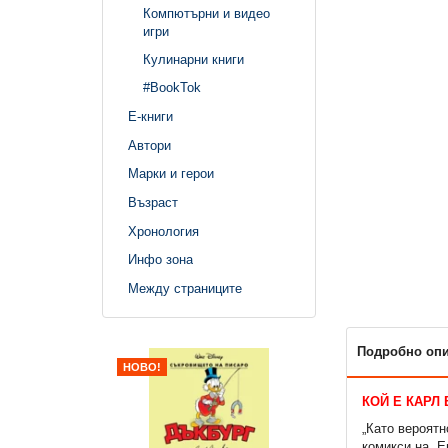
Компютърни и видео
игри
Кулинарни книги
#BookTok
Е-книги
Автори
Марки и герои
Възраст
Хронология
Инфо зона
Между страниците
Подробно оп
НОВО!
КОЙ Е КАРЛ
„Като вероятн
комикси на „Е