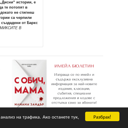
 „Дисни“ истории, е
а те потопят в
 докато не стигнеш
тории са черпили
 създадени от Баркс
МИКСИТЕ В
е
Разбрах!
 анализ на трафика. Ако останете тук,
Абониране