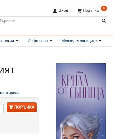
0
Вход
Поръчка
нология
Инфо зона
Между страниците
ият
оментиране
ПОРЪЧКА