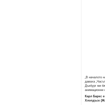
„
В началото н
даваха „Часът
Дъкбург ми бя
анимационни с
Карл Баркс е
Хлопдъск (Ж