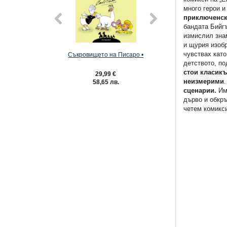
много герои 
приключенск
бандата Бийг
измислил зна
и щурия изобр
чувствах като
Съкровището на Писаро •
Летящият хол
детството, по
стои класикъ
29,99 €
29,99 €
неизмерими
58,65 лв.
58,65 лв
сценарии.
Име
дърво и обкр
четем комикси