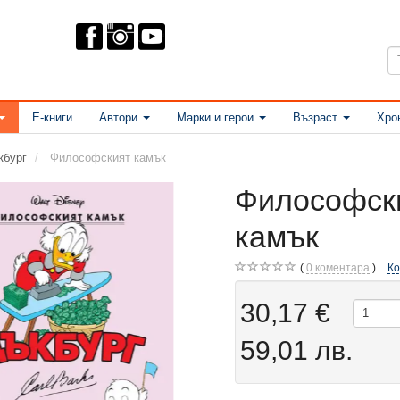
Е-книги
Автори
Марки и герои
Възраст
Хро
кбург
Философският камък
Философск
камък
0
коментара
К
30,17 €
59,01 лв.