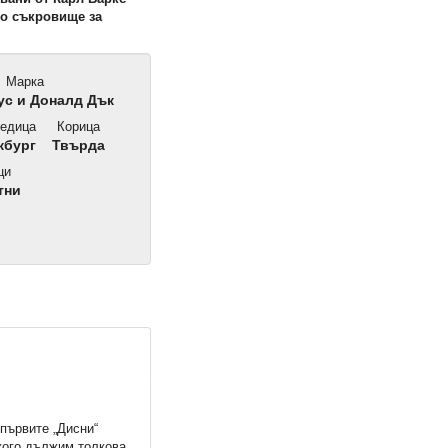
ко съкровище за
Марка
с и Доналд Дък
едица
Корица
кбург
Твърда
ци
тни
 първите „Дисни“
 кого дължим толкова