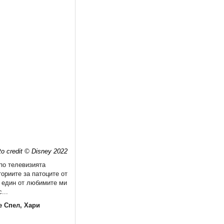
to credit © Disney 2022
 по телевизията
ориите за патоците от
е един от любимите ми
...
е Спел, Хари