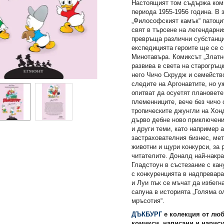
Настоящият том съдържа коми
периода 1955-1956 година. В 
„Философският камък“ патоци
свят в търсене на легендарни
превръща различни субстанци
експедицията героите ще се с
Минотавъра. Комиксът „Златн
развива в света на старогръц
него Чичо Скрудж и семейство
следите на Аргонавтите, но 
опитват да осуетят плановете
племенниците, вече без чичо 
тропическите джунгли на Хон
дърво дебне ново приключени
и други теми, като например 
застрахователния бизнес, мет
животни и щури конкурси, за 
читателите. Доналд най-накр
Гладстоун в състезание с кан
с конкуренцията в надпревар
и Луи пък се мъчат да избегна
сапуна в историята „Голяма 
мръсотия“.
ДЪКБУРГ
е колекция от лю
комикси, написани и нарису