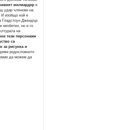
дчивият милиардер с
щ удар членове на
 И изобщо кой е
та Гладстоун Джендър
 необятен, но и го
ултурата на
е езера
Седемте златни града на
чки тези персонажи
Сибола
уство са
30,17 €
н за рисунка и
59,01 лв.
ирява родословното
време да можем да