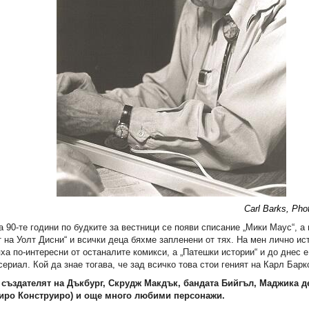
Carl Barks, Pho
а 90-те години по будките за вестници се появи списание „Мики Маус“, а
 на Уолт Дисни“ и всички деца бяхме запленени от тях. На мен лично ист
ха по-интересни от останалите комикси, а „Патешки истории“ и до днес 
ериал. Кой да знае тогава, че зад всичко това стои геният на Карл Баркс
 създателят на Дъкбург, Скрудж Макдък, бандата Бийгъл, Маджика д
иро Конструиро) и още много любими персонажи.