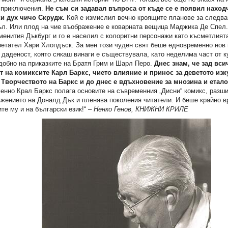
и приключения.
Не съм си задавал въпроса от къде се е появил нахо
и дух чичо Скрудж.
Кой е измислил вечно кроящите планове за следва
ъл. Или плод на чие въображение е коварната вещица Маджика Де Спел.
менития Дъкбург и го е населил с колоритни персонажи като късметлия
етател Хари Хлопдъск. За мен този чуден свят беше едновременно нов и
 даденост, която сякаш винаги е съществувала, като неделима част от к
андец
Градът със златните покриви
В страната на големит
добно на приказките на Братя Грим и Шарл Перо.
Днес знам, че зад вси
т на комиксите Карл Баркс, чието влияние и принос за деветото изк
30,17 €
30,17 €
.
Творчеството на Баркс и до днес е вдъхновение за мнозина и етало
.
59,01 лв.
59,01 лв.
нно Крал Баркс полага основите на съвременния „Дисни“ комикс, разш
ъжението на Доналд Дък и пленява поколения читатели. И беше крайно 
те му и на български език!“ –
Ненко Генов, КНИЖНИ КРИЛЕ