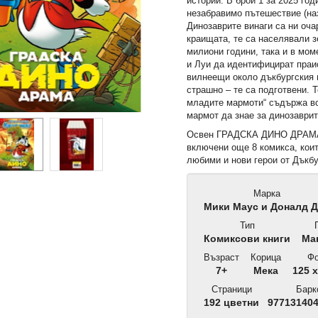
истории. В брой 1 за 2025 го
незабравимо пътешествие (на
Динозаврите винаги са ни оча
краищата, те са населявали з
милиони години, така и в мо
и Луи да идентифицират праис
вилнеещи около дъкбургския 
страшно – те са подготвени. 
младите мармоти“ съдържа вс
мармот да знае за динозаврит
Освен ГРАДСКА ДИНО ДРАМА,
включени още 8 комикса, кои
любими и нови герои от Дъкбу
Марка
Мики Маус и Доналд 
Тип
П
Комиксови книги
Ма
Възраст
Корица
Фо
7+
Мека
125 x
Страници
Барк
192 цветни
97713140