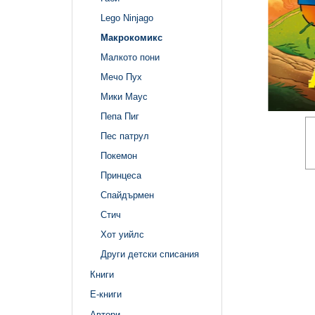
Lego Ninjago
Макрокомикс
Малкото пони
Мечо Пух
Мики Маус
Пепа Пиг
Пес патрул
Покемон
Принцеса
Спайдърмен
Стич
Хот уийлс
Други детски списания
Книги
Е-книги
Автори