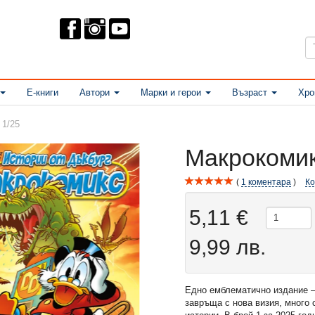
Е-книги
Автори
Марки и герои
Възраст
Хро
 1/25
Макрокомик
1
коментара
К
5,11 €
9,99 лв.
Едно емблематично издание
завръща с нова визия, много 