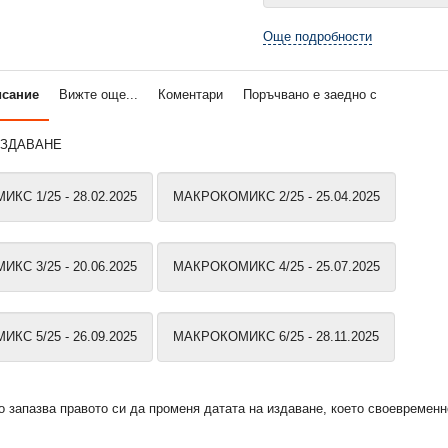
Още подробности
исание
Вижте още...
Коментари
Поръчвано е заедно с
ИЗДАВАНЕ
КС 1/25 - 28.02.2025
МАКРОКОМИКС 2/25 - 25.04.2025
КС 3/25 - 20.06.2025
МАКРОКОМИКС 4/25 - 25.07.2025
КС 5/25 - 26.09.2025
МАКРОКОМИКС 6/25 - 28.11.2025
 запазва правото си да променя датата на издаване, което своевремен
 8/26
Макрокомикс, 7/26
Макрокомикс, 6/
5,50 €
5,11 €
.
10,76 лв.
9,99 лв.