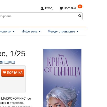
0
Вход
Поръчка
нология
Инфо зона
Между страниците
с, 1/25
оментиране
ПОРЪЧКА
 – МАКРОКОМИКС, се
смях и страхотни