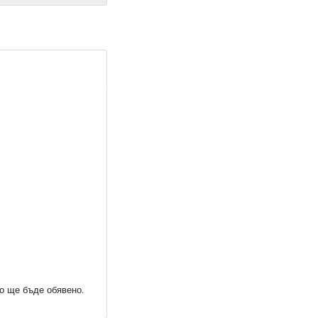
но ще бъде обявено.
25
Макрокомикс, 5/25
Макрокомикс, 4/25
5,11 €
5,11 €
9,99 лв.
9,99 лв.