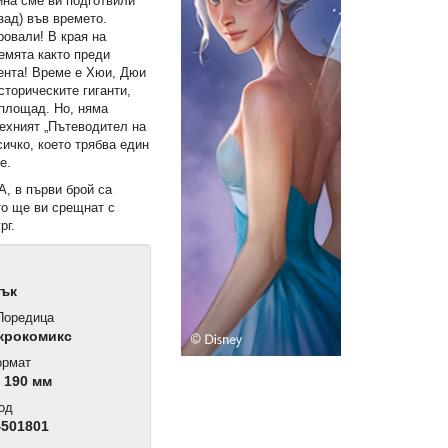
дина сме ви подготвили
зад) във времето.
ровали! В края на
емята както преди
мента! Време е Хюи, Дюи
торическите гиганти,
площад. Но, няма
Техният „Пътеводител на
ичко, което трябва един
е.
 в първи брой са
то ще ви срещнат с
рг.
Дък
оредица
крокомикс
рмат
 190 мм
од
4501801