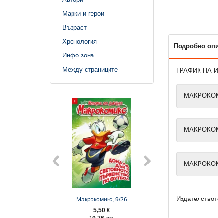
Марки и герои
Възраст
Хронология
Подробно оп
Инфо зона
Между страниците
ГРАФИК НА 
МАКРОКОМИ
МАКРОКОМИ
МАКРОКОМИ
Издателството
Макрокомикс, 9/26
Макрокомикс,
5,50 €
5,50 €
10,76 лв.
10,76 лв