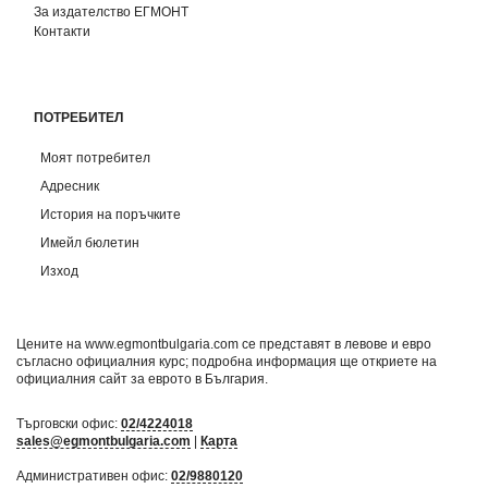
За издателство ЕГМОНТ
Контакти
ПОТРЕБИТЕЛ
Моят потребител
Адресник
История на поръчките
Имейл бюлетин
Изход
Цените на www.egmontbulgaria.com се представят в левове и евро
съгласно официалния курс; подробна информация ще откриете на
официалния сайт за еврото в България
.
Търговски офис:
02/4224018
sales@egmontbulgaria.com
|
Карта
Административен офис:
02/9880120