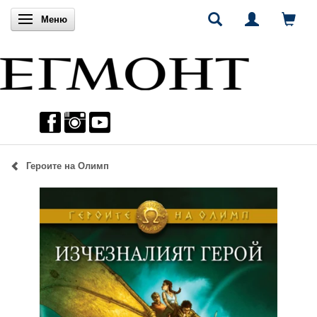
Включи навигацията
Меню
Героите на Олимп