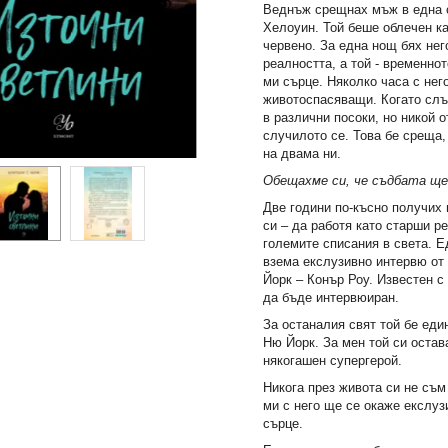
Веднъж срещнах мъж в една 
Хелоуин. Той беше облечен ка
червено. За една нощ бях нег
реалността, а той - временно
ми сърце. Няколко часа с нег
животоспасяващи. Когато слъ
в различни посоки, но никой о
случилото се. Това бе среща,
на двама ни.
Обещахме си, че съдбата ще
Две години по-късно получих
си – да работя като старши ре
големите списания в света. 
взема екслузивно интервю от
Йорк – Конър Роу. Известен с 
да бъде интервюиран.
За останалия свят той бе еди
Ню Йорк. За мен той си оста
някогашен супергерой.
Никога през живота си не съм
ми с него ще се окаже екслуз
сърце.