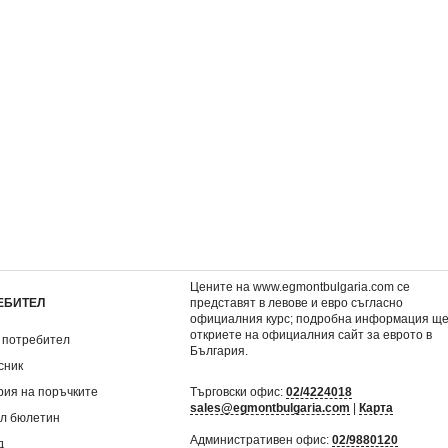
ълни
1: Южни бури
8,64 €
.
16,90 лв.
Цените на www.egmontbulgaria.com се
ЕБИТЕЛ
представят в левове и евро съгласно
официалния курс; подробна информация щ
откриете на
официалния сайт за еврото в
 потребител
България
.
сник
рия на поръчките
Търговски офис:
02/4224018
sales@egmontbulgaria.com
|
Карта
л бюлетин
Административен офис:
02/9880120
д