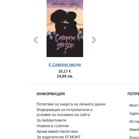
4: Северни звезди
3: Западни в
10,17 €
10,17 €
19,89 лв.
19,89 лв
ИНФОРМАЦИЯ
ПОТР
Политика за защита на личните данни
Моят
Информация за потребителя и
Адре
условия за ползване на сайта
За библиотеките
Исто
Новини и събития
Имей
Архив имейл бюлетини
За издателство ЕГМОНТ
Изхо