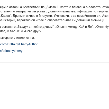
Чери
е автор на бестселъри на „Амазон“, която е влюбена в словото, отк
степен по театрални изкуства с допълнителна квалификация по творчес
„Карол“. Бритъни живее в Милуоки, Уисконсин, със семейството си. Ако 
ае истории, вероятно си играе с очарователните си домашни любимци.
а романите „Въздухът, който дишам“, „Огънят между Хай и Ло“, „Южни бу
ападни вълни“ и много други.
америте в интернет на:
com/BrittainyCherryAuthor
m/brittainycherry