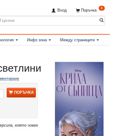
0
Вход
Поръчка
нология
Инфо зона
Между страниците
 светлини
оментиране
ПОРЪЧКА
ерсила, която човек