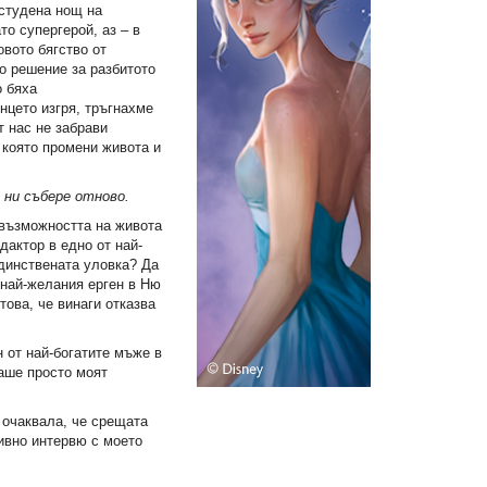
студена нощ на
то супергерой, аз – в
овото бягство от
то решение за разбитото
о бяха
нцето изгря, тръгнахме
т нас не забрави
 която промени живота и
 ни събере отново.
 възможността на живота
дактор в едно от най-
Единствената уловка? Да
 най-желания ерген в Ню
това, че винаги отказва
н от най-богатите мъже в
ваше просто моят
 очаквала, че срещата
ивно интервю с моето