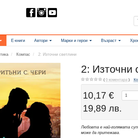
Е-книги
Автори
Марки и герои
Възраст
Хро
тика
Компас
2: Източни светлини
2: Източни
0
коментара
К
10,17 €
19,89 лв.
Любовта е най-голямата суп
може да притежава
.