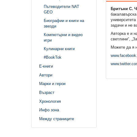
Пътеводители NAT
Бритъни С. 
GEO
бакалавърска 
университета 
Биографии и книги на
задачи и не в
звезди
Авторка е и н
Компютърни и видео
светлини“, „З
игри
Можете да я н
Кулинарни книги
www.facebook.
#BookTok
www.twitter.co
Е-книги
Автори
Марки и герои
Възраст
Хронология
Инфо зона
Между страниците