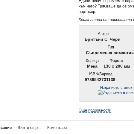
Единственият проблем с нара
към него? Трябваше да се ом
партньор.
Книга втора от поредицат
Автор
Бритъни С. Чери
Тип
Съвременна романтик
Корица
Формат
Мека
130 x 200 мм
ISBN/Баркод
9789542731139
Изданието в елек
Още подробности
исание
Вижте още...
Коментари