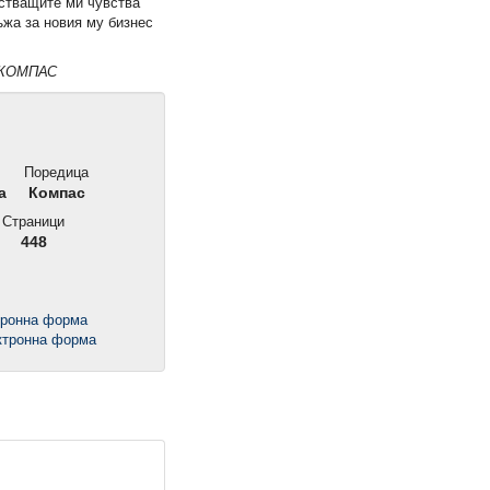
стващите ми чувства
ъжа за новия му бизнес
а КОМПАС
Поредица
а
Компас
Страници
448
тронна форма