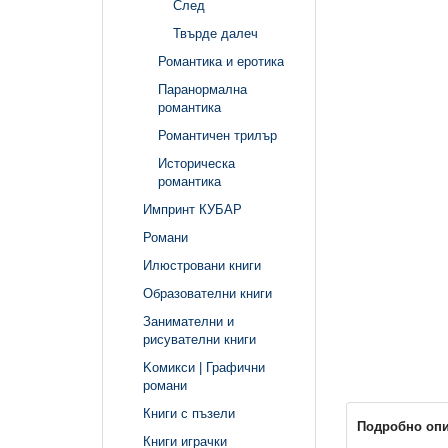
След
Твърде далеч
Романтика и еротика
Паранормална
романтика
Романтичен трилър
Историческа
романтика
Импринт КУБАР
Романи
Илюстровани книги
Образователни книги
Занимателни и
рисувателни книги
Kомикси | Графични
романи
Книги с пъзели
Подробно оп
Книги играчки