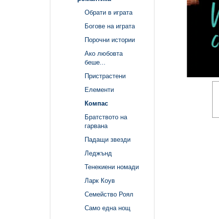
Обрати в играта
Богове на играта
Порочни истории
Ако любовта
беше...
Пристрастени
Елементи
Компас
Братството на
гарвана
Падащи звезди
Леджънд
Тенекиени номади
Ларк Коув
Семейство Роял
Само една нощ