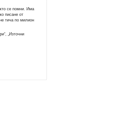
акто се помни. Има
ко писане от
не тича по милион
ри“, „Източни