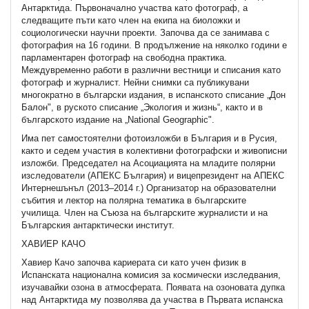
Антарктида. Първоначално участва като фотограф, а
следващите пъти като член на екипа на биоложки и
социологически научни проекти. Започва да се занимава с
фотография на 16 години. В продължение на няколко години е
парламентарен фотограф на свободна практика.
Междувременно работи в различни вестници и списания като
фотограф и журналист. Нейни снимки са публикувани
многократно в български издания, в испанското списание „Дон
Балон", в руското списание „Экология и жизнь“, както и в
българското издание на „National Geographic".
Има пет самостоятелни фотоизложби в България и в Русия,
както и седем участия в колективни фотографски и живописни
изложби. Председател на Асоциацията на младите полярни
изследователи (АПЕКС България) и вицепрезидент на АПЕКС
Интернешънъл (2013–2014 г.) Организатор на образователни
събития и лектор на полярна тематика в българските
училища. Член на Съюза на българските журналисти и на
Българския антарктически институт.
ХАВИЕР КАЧО
Хавиер Качо започва кариерата си като учен физик в
Испанската национална комисия за космически изследвания,
изучавайки озона в атмосферата. Появата на озоновата дупка
над Антарктида му позволява да участва в Първата испанска