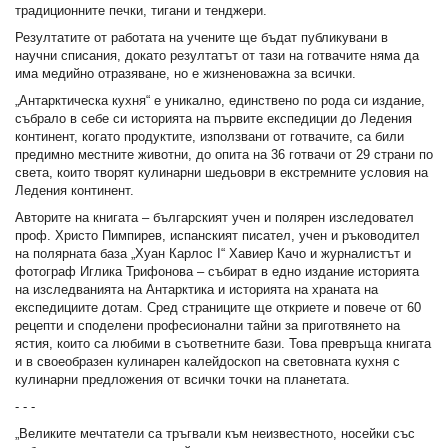
традиционните печки, тигани и тенджери.
Резултатите от работата на учените ще бъдат публикувани в
научни списания, докато резултатът от тази на готвачите няма да
има медийно отразяване, но е жизненоважна за всички.
„Антарктическа кухня“ е уникално, единствено по рода си издание,
събрало в себе си историята на първите експедиции до Ледения
континент, когато продуктите, използвани от готвачите, са били
предимно местните животни, до опита на 36 готвачи от 29 страни по
света, които творят кулинарни шедьоври в екстремните условия на
Ледения континент.
Авторите на книгата – българският учен и полярен изследовател
проф. Христо Пимпирев, испанският писател, учен и ръководител
на полярната база „Хуан Карлос I“ Хавиер Качо и журналистът и
фотограф Иглика Трифонова – събират в едно издание историята
на изследванията на Антарктика и историята на храната на
експедициите дотам. Сред страниците ще откриете и повече от 60
рецепти и споделени професионални тайни за приготвянето на
ястия, които са любими в съответните бази. Това превръща книгата
и в своеобразен кулинарен калейдоскоп на световната кухня с
кулинарни предложения от всички точки на планетата.
- - -
„Великите мечтатели са тръгвали към неизвестното, носейки със