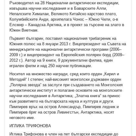
Ръководител на 28 Национални антарктически експедиции,
извършва научни изследвания и в Баварските Алпи,
Непалските Хималаи, Великото Китайско карстово плато,
Колумбийските Анди, архипелага Чонос – Южно Чили, о-в
Елсмир – Канадска Арктика, и в проект за търсене на злато в
Южен Виетнам.
Първият българин, поставил националния трибагреник на
Южния полюс на 8 януари 2013 г. Вицепрезидент на Съвета на
мениджърите на национални антарктически програми (2006–
2009 г.) и вицепрезидент на Европейския полярен борд (2009–
2012 г.). Автор на 9 книги, 9 документални филма, един
игрален филм и над 250 научни публикации.
Носител на множество награди, сред които орден „Кирил и
Методий“ I степен; най-високият монголски държавен орден
„Полярна звезда“ за заслуги при създаването на Монголския
антарктически институт и полагане основите на монголските
научни изследвания в Антарктика; „Златна книга“ за принос
към развитието на българската наука и култура и други.
Пимпирев връх на остров Александър, Пимпирев ледник и
Пимпирев бряг на остров Ливингстън, Антарктика, носят
неговото име.
ИГЛИКА ТРИФОНОВА
Иглика Трифонова е член на пет български експедиции до