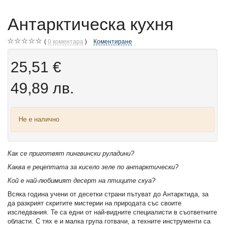
Антарктическа кухня
0
коментара
Коментиране
25,51 €
49,89 лв.
Не е налично
Как се приготвят пингвински руладини?
Каква е рецептата за кисело зеле по антарктически?
Кой е най-любимият десерт на птиците скуа?
Всяка година учени от десетки страни пътуват до Антарктида, за
да разкрият скритите мистерии на природата със своите
изследвания. Те са едни от най-видните специалисти в съответните
области. С тях е и малка група готвачи, а техните инструменти са