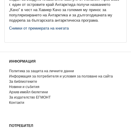
г. един от островите край Антарктида получи названието
„Качо“ в чест на Хавиер Качо за големия му принос за
популяризирането на Антарктика и за дългогодишната му
подкрепа за българската антарктическа програма.
Снимки от премиерата на книгата
ИНФОРМАЦИЯ
Политика за защита на личните данни
Информация за потребителя и условия за ползване на сайта
За библиотеките
Новини и събития
Архив имейл бюлетини
За издателство ЕГМОНТ
Контакти
ПОТРЕБИТЕЛ