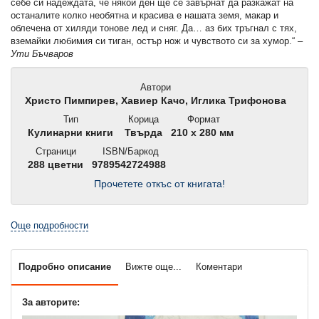
себе си надеждата, че някой ден ще се завърнат да разкажат на
останалите колко необятна и красива е нашата земя, макар и
облечена от хиляди тонове лед и сняг. Да… аз бих тръгнал с тях,
вземайки любимия си тиган, остър нож и чувството си за хумор.“ –
Ути Бъчваров
Автори
Христо Пимпирев, Хавиер Качо, Иглика Трифонова
Тип
Корица
Формат
Кулинарни книги
Твърда
210 x 280 мм
Страници
ISBN/Баркод
288 цветни
9789542724988
Прочетете откъс от книгата!
Още подробности
Подробно описание
Вижте още...
Коментари
За авторите: