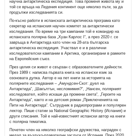
научна антарктическа експедиция. Това променя живота му и
той се връща на Ледения континент още няколко пъти, за да
продължи изследванията си.
По-късно работи в испанската антарктическа програма като
секретар на испанския научен комитет за антарктически
изследвания. По време на три кампании той е командир на
испанската полярна база „Хуан Карлос I“, а през 2020 г. се
завръща в Антарктида като член на 28-ата българска
антарктическа експедиция. Участвал е и в различни
изследователски кампании в Арктика, организирани в рамките
на Европейския съюз.
През целия си живот е свързан с образователните дейности.
През 1989 г. написва първата книга на испански език за
озоновата дупка. Автор е на пет книги за историята на
полярните изследвания – „Амундсен-Скот: дуел на
Антарктида“, „Шакълтън, несломимия?“, „Нансен, полярният
изследовател, който искаше да промени света“, „Героите на
Антарктида“, както и на детския роман „Приключенията на
Пити на Антарктида“. Сътрудник в радиопрограми и популярен
лектор. Пише статии за National Geographic History (Испания) и
други списания. Той е най-известният испански автор на книги
с полярна тематика.
Почетен член на няколко географски дружества, награден с
медал за въздухо-плавателни заслуги от Испания. През 2020