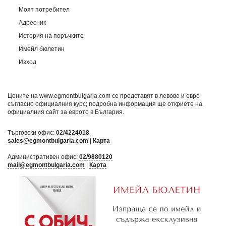
Моят потребител
Адресник
История на поръчките
Имейл бюлетин
Изход
Цените на www.egmontbulgaria.com се представят в левове и евро
съгласно официалния курс; подробна информация ще откриете на
официалния сайт за еврото в България
.
Търговски офис:
02/4224018
sales@egmontbulgaria.com
|
Карта
Административен офис:
02/9880120
mail@egmontbulgaria.com
|
Карта