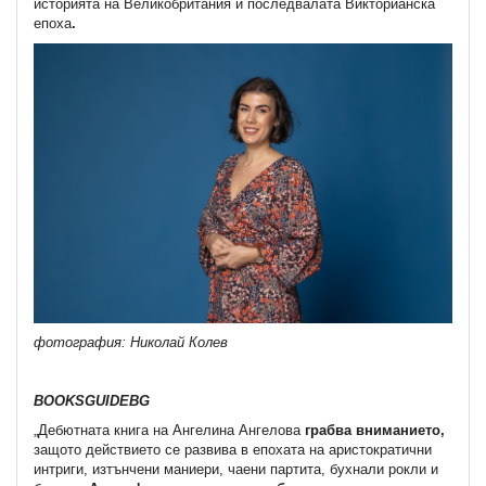
историята на Великобритания и последвалата Викторианска
епоха
.
фотография: Николай Колев
BOOKSGUIDEBG
„Дебютната книга на Ангелина Ангелова
грабва вниманието,
защото действието се развива в епохата на аристократични
интриги, изтънчени маниери, чаени партита, бухнали рокли и