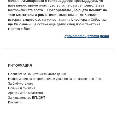
балове.
Атмосферата е толкова добре пресъздадена,
че
през цялото време имах чувството, че съм се пренесла във
викторианската епоха…
Препоръчвам „Сърцето помни“ на
тези мечтатели и романтици,
които обичат любовните
истории, защото със сигурност тази на Елеонора и Себастиан
ще Ви омае
и ще остане още дълго след прочитането на
книгата с Вас.“
прочетете цялото ревю
ИНФОРМАЦИЯ
Политика за защита на личните данни
Информация за потребителя и условия за ползване на сайта
За библиотеките
Новини и събития
Архив имейл бюлетини
За издателство ЕГМОНТ
Контакти