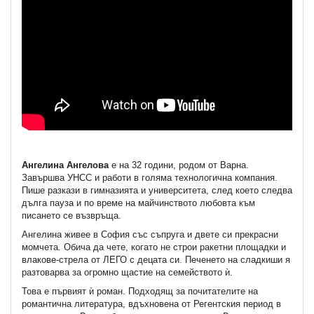
Ангелина Ангелова
е на 32 години, родом от Варна.
Завършва УНСС и работи в голяма технологична компания.
Пише разкази в гимназията и университета, след което следва
дълга пауза и по време на майчинството любовта към
писането се възвръща.
Ангелина живее в София със съпруга и двете си прекрасни
момчета. Обича да чете, когато не строи ракетни площадки и
влакове-стрела от ЛЕГО с децата си. Печенето на сладкиши я
разтоварва за огромно щастие на семейството ѝ.
Това е първият ѝ роман. Подходящ за почитателите на
романтична литература, вдъхновена от Регентския период в