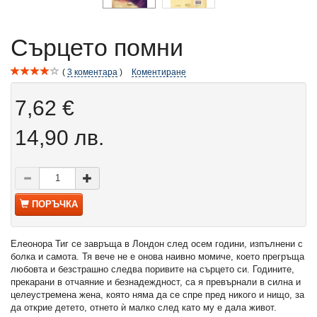
Сърцето помни
3
коментара
Коментиране
7,62 €
14,90 лв.
ПОРЪЧКА
Елеонора Тиг се завръща в Лондон след осем години, изпълнени с
болка и самота. Тя вече не е онова наивно момиче, което прегръща
любовта и безстрашно следва поривите на сърцето си. Годините,
прекарани в отчаяние и безнадеждност, са я превърнали в силна и
целеустремена жена, която няма да се спре пред никого и нищо, за
да открие детето, отнето ѝ малко след като му е дала живот.