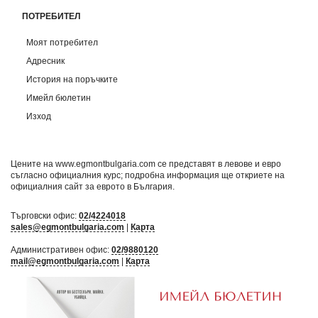
ПОТРЕБИТЕЛ
Моят потребител
Адресник
История на поръчките
Имейл бюлетин
Изход
Цените на www.egmontbulgaria.com се представят в левове и евро
съгласно официалния курс; подробна информация ще откриете на
официалния сайт за еврото в България
.
Търговски офис:
02/4224018
sales@egmontbulgaria.com
|
Карта
Административен офис:
02/9880120
mail@egmontbulgaria.com
|
Карта