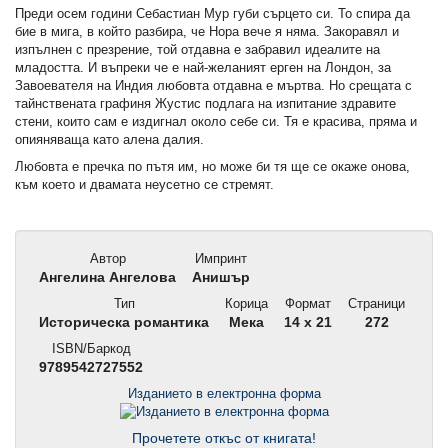
Преди осем години Себастиан Мур губи сърцето си. То спира да
бие в мига, в който разбира, че Нора вече я няма. Закоравял и
изпълнен с презрение, той отдавна е забравил идеалите на
младостта. И въпреки че е най-желаният ерген на Лондон, за
Завоевателя на Индия любовта отдавна е мъртва. Но срещата с
тайнствената графиня Жустис подлага на изпитание здравите
стени, които сам е издигнал около себе си. Тя е красива, пряма и
опияняваща като алена далия.
Любовта е пречка по пътя им, но може би тя ще се окаже онова,
към което и двамата неусетно се стремят.
Автор
Импринт
Ангелина Ангелова
Анишър
Тип
Корица
Формат
Страници
Историческа романтика
Мека
14 x 21
272
ISBN/Баркод
9789542727552
Изданието в електронна форма
Прочетете откъс от книгата!