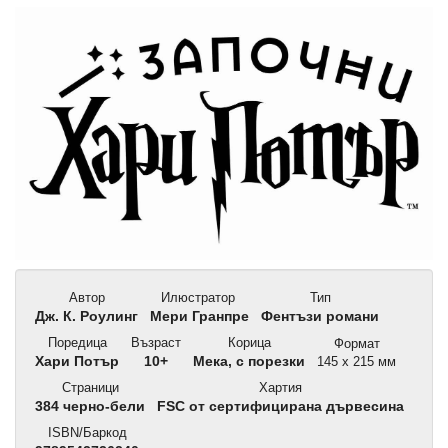
Автор
Илюстратор
Тип
Дж. К. Роулинг
Мери Гранпре
Фентъзи романи
Поредица
Възраст
Корица
Формат
Хари Потър
10+
Мека, с порезки
145 x 215 мм
Страници
Хартия
384 черно-бели
FSC от сертифицирана дървесина
ISBN/Баркод