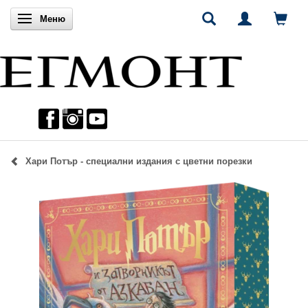
Включи навигацията
Меню
Хари Потър - специални издания с цветни порезки