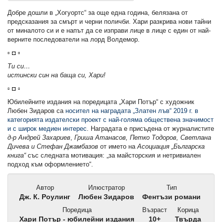
Добре дошли в „Хогуортс“ за още една година, белязана от
предсказания за смърт и черни поличби. Хари разкрива нови тайни
от миналото си и е напът да се изправи лице в лице с един от най-
верните последователи на лорд Волдемор.
▫ ◘ ▫
Ти си…
истински син на баща си, Хари!
▫ ◘ ▫
Юбилейните издания на поредицата „Хари Потър“ с художник
Любен Зидаров са
носител на наградата „Златен лъв“ 2019 г. в
категорията издателски проект с най-голяма обществена значимост
и с широк медиен интерес
. Наградата е присъдена от журналистите
д-р
Андрей Захариев
,
Гриша Атанасов, Петко Тодоров, Светлана
Дичева и Стефан Джамбазов
от името на
Асоциация „Българска
книга“
със следната мотивация: „за майсторския и нетривиален
подход към оформлението“.
Автор
Илюстратор
Тип
Дж. К. Роулинг
Любен Зидаров
Фентъзи романи
Поредица
Възраст
Корица
Хари Потър - юбилейни издания
10+
Твърда