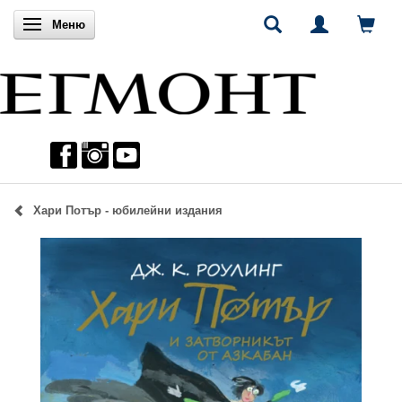
Включи навигацията
Меню
Хари Потър - юбилейни издания