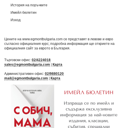
История на поръчките
Имейл бюлетин
Изход
Цените на www.egmontbulgaria.com се представят в левове и евро
съгласно официалния курс; подробна информация ще откриете на
официалния сайт за еврото в България
.
Търговски офис:
02/4224018
sales@egmontbulgaria.com
|
Карта
Административен офис:
02/9880120
mail@egmontbulgaria.com
|
Карта