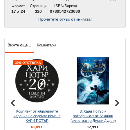
Формат
Страници
ISBN/Баркод
17 x 24
320
9789542723080
Прочетете откъс от книгата!
Вижте още...
Коментари
39% ОТСТЪПКА
Комплект от юбилейните
3: Хари Потър и
издания на седемте романа
затворникът от Азкабан
ХАРИ ПОТЪР
(илюстратор Джони Дудъл)
61,09 €
12,99 €