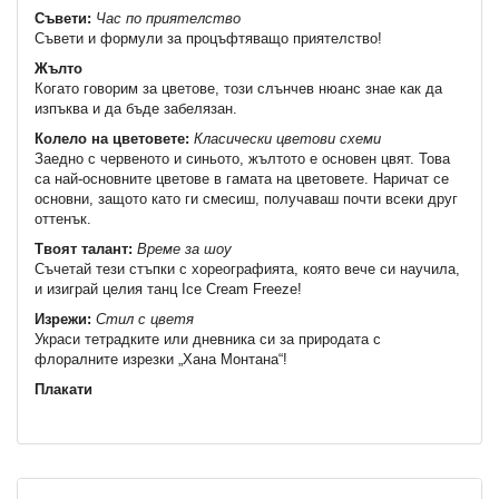
Съвети:
Час по приятелство
Съвети и формули за процъфтяващо приятелство!
Жълто
Когато говорим за цветове, този слънчев нюанс знае как да
изпъква и да бъде забелязан.
Колело на цветовете:
Класически цветови схеми
Заедно с червеното и синьото, жълтото е основен цвят. Това
са най-основните цветове в гамата на цветовете. Наричат се
основни, защото като ги смесиш, получаваш почти всеки друг
оттенък.
Твоят талант:
Време за шоу
Съчетай тези стъпки с хореографията, която вече си научила,
и изиграй целия танц Ice Cream Freeze!
Изрежи:
Стил с цветя
Украси тетрадките или дневника си за природата с
флоралните изрезки „Хана Монтана“!
Плакати