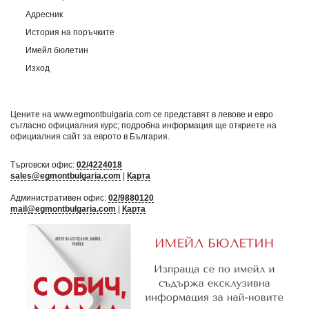
Адресник
История на поръчките
Имейл бюлетин
Изход
Цените на www.egmontbulgaria.com се представят в левове и евро
съгласно официалния курс; подробна информация ще откриете на
официалния сайт за еврото в България
.
Търговски офис:
02/4224018
sales@egmontbulgaria.com
|
Карта
Административен офис:
02/9880120
mail@egmontbulgaria.com
|
Карта