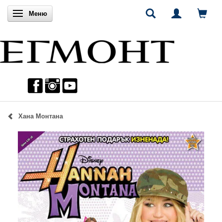
Включи навигацията
Меню
Хана Монтана