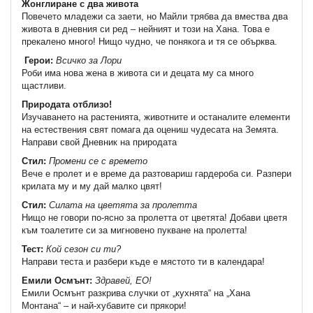
Жонглиране с два живота
Повечето младежи са заети, но Майли трябва да вмества два
живота в дневния си ред – нейният и този на Хана. Това е
прекалено много! Нищо чудно, че понякога и тя се обърква.
Герои:
Всичко за Лори
Роби има нова жена в живота си и децата му са много
щастливи.
Природата отблизо!
Изучаването на растенията, животните и останалите елементи
на естествения свят помага да оцениш чудесата на Земята.
Направи свой Дневник на природата
Стил:
Промени се с времето
Вече е пролет и е време да разтовариш гардероба си. Разпери
крилата му и му дай малко цвят!
Стил:
Силата на цветята за пролетта
Нищо не говори по-ясно за пролетта от цветята! Добави цветя
към тоалетите си за мигновено пукване на пролетта!
Тест:
Кой сезон си ти?
Направи теста и разбери къде е мястото ти в календара!
Емили Осмънт:
Здравей, ЕО!
Емили Осмънт разкрива случки от „кухнята“ на „Хана
Монтана“ – и най-хубавите си прякори!