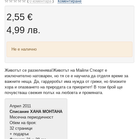
0
коментара
Коментиране
2,55 €
4,99 лв.
Не е налично
Животът се раззеленява!Животът на Майли Стюарт е
изключително натоварен, но тя се е научила да отделя време за
важните неща. Да, гардеробът има нужда от грижи, но близките
хора и опазването на природата са приоритет! В този брой ще
почувстваш свежия полъх на любовта и промяната.
Април 2011
Списание ХАНА МОНТАНА
Месечна периодичност
Обем на броя:
32 страници
+ подарък