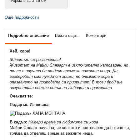
Формат: 21 х 28 см
Още подробности
Подробно описание
Вижте още...
Коментари
Хей, хора!
Животът се раззеленява!
Животът на Майли Стюарт е изключително натоварен, но
тя се е научила да отделя време за важните неща. Да,
гардеробът има нужда от грижи, но близките хора и
опазването на природата са приоритет! В този брой ще
почувстваш свежия полъх на любовта и промяната.
Очакват те:
Подарък: Изненада
В кадър:
Намери време за любимите си хора
Майли Стюарт научава, че колкото и претоварен да е животът,
трябва да отделяш време за важните неща.