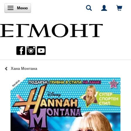
Включи навигацията
Меню
Хана Монтана