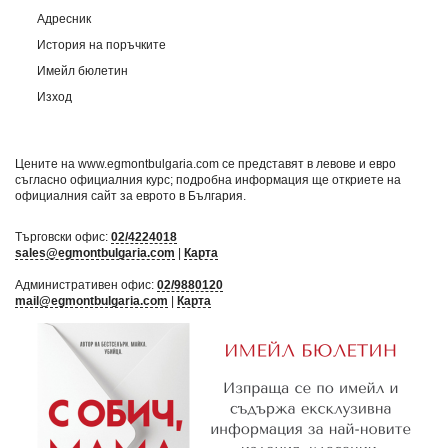
Адресник
История на поръчките
Имейл бюлетин
Изход
Цените на www.egmontbulgaria.com се представят в левове и евро
съгласно официалния курс; подробна информация ще откриете на
официалния сайт за еврото в България
.
Търговски офис:
02/4224018
sales@egmontbulgaria.com
|
Карта
Административен офис:
02/9880120
mail@egmontbulgaria.com
|
Карта