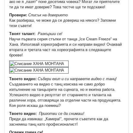
ако не я „пазят“ поне десетима човека? Могат ли приятелите
ти да ти имат доверие? Това тестче ще ти подскаже!
Провери:
Списък на доверието
Как разбираш, че може да се довериш на някого? Запомни
тези съвети!
Твоят талант:
Разкърши се!
Научи първата серия стъпки от танца „Ice Cream Freeze“ на
Хана. Използвай хореографията и си направи видео! Очаквай
втората и третата част на хореографията в следващите
броеве!
Твоето видео:
Събери екип и си направете видео с танц!
Създаването на видео с танц изисква не само добро
изпълнение на танцьорите на сцената, но и екипна работа.
Успешното видео е резултат от старанието и таланта на
различни хора, отговарящи за отделни части на продукцията.
Коя роля искаш да поемеш?
Твоето видео:
Приготви се да снимаш!
Преди да извикаш: „Камера!“, прочети съветите как да
заснемеш танц като професионалист!
Освежи грима си!