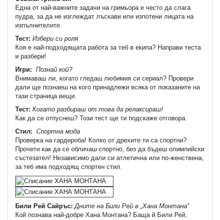
Една от най-важните задачи на гримьора е често да слага
пудра, за да не изглеждат лъскави или изпотени лицата на
изпълнителите.
Тест:
Избери си роля
Коя е най-подходящата работа за теб в екипа? Направи теста
и разбери!
Игри:
Познай кой?
Внимаваш ли, когато гледаш любимия си сериал? Провери
дали ще познаеш на кого принадлежи всяка от показаните на
тази страница вещи.
Тест:
Когато разбираш от това да релаксираш!
Как да се отпуснеш? Този тест ще ти подскаже отговора.
Стил:
Спортна мода
Проверка на гардероба! Колко от дрехите ти са спортни?
Прочети как да се обличаш спортно, без да бъдеш олимпийски
състезател! Независимо дали си атлетична или по-женствена,
за теб има подходящ спортен стил.
Били Рей Сайръс:
Дните на Били Рей в „Хана Монтана“
Кой познава най-добре Хана Монтана? Баща й Били Рей,