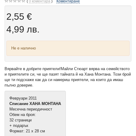
0
коментара
Коментиране
2,55 €
4,99 лв.
Не е налично
Вярвайте в добрите приятели!Майли Стюарт вярва на семейството
и приятелите си, че ще пазят тайната й на Хана Монтана. Този брой
ще ти подскаже как да си намериш приятели, на които да имаш
пълно доверие.
Февруари 2011
Списание ХАНА МОНТАНА
Месечна периодичност
Обем на броя:
32 страници
+ подарък
Формат: 21 х 28 см