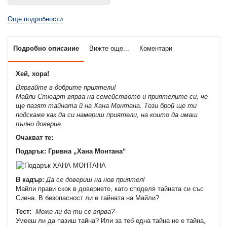
Още подробности
Подробно описание
Вижте още...
Коментари
Хей, хора!
Вярвайте в добрите приятели!
Майли Стюарт вярва на семейството и приятелите си, че
ще пазят тайната й на Хана Монтана. Този брой ще ти
подскаже как да си намериш приятели, на които да имаш
пълно доверие.
Очакват те:
Подарък: Гривна „Хана Монтана“
В кадър:
Да се довериш на нов приятел!
Майли прави скок в доверието, като споделя тайната си със
Сиена. В безопасност ли е тайната на Майли?
Тест:
Може ли да ти се вярва?
Умееш ли да пазиш тайна? Или за теб една тайна не е тайна,