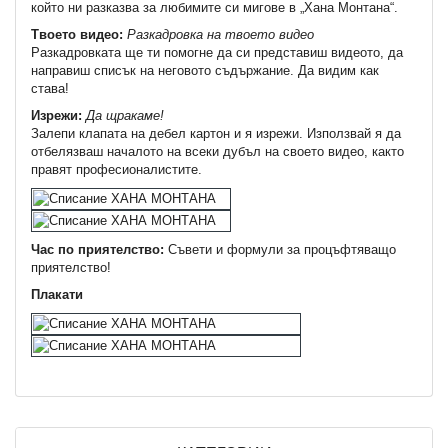
който ни разказва за любимите си мигове в „Хана Монтана“.
Твоето видео:
Разкадровка на твоето видео
Разкадровката ще ти помогне да си представиш видеото, да
направиш списък на неговото съдържание. Да видим как
става!
Изрежи:
Да щракаме!
Залепи клапата на дебел картон и я изрежи. Използвай я да
отбелязваш началото на всеки дубъл на своето видео, както
правят професионалистите.
Час по приятелство:
Съвети и формули за процъфтяващо
приятелство!
Плакати