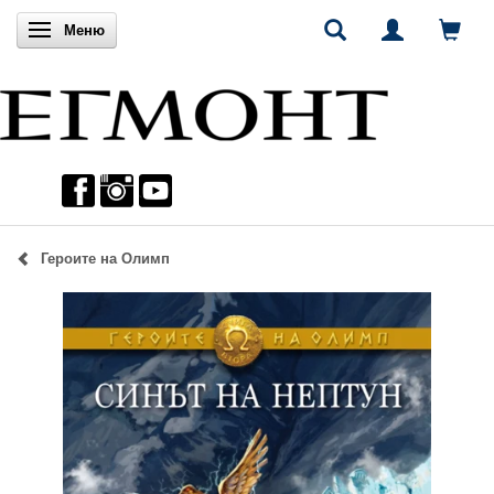
Включи навигацията
Меню
Героите на Олимп