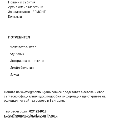
Новини и събития
Архив имейл бюлетини
За издателство ЕГМОНТ
Контакти
ПОТРЕБИТЕЛ
Моят потребител
Адресник
История на поръчките
Имейл бюлетин
Изход
Цените на www.egmontbulgaria.com се представят в левове и евро
съгласно официалния курс; подробна информация ще откриете на
официалния сайт за еврото в България
.
Търговски офис:
02/4224018
sales@egmontbulgaria.com
|
Карта