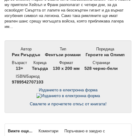
му приятели Хейзъл и Франк разполагат с четири дни, за да
освободят Смъртта от лапите на безсмъртен гигант и да върнат
изгубения символ на легиона. Само така римляните ще имат
реален шанс срещу могъщата войска, която приближава лагера
им...
Автор
Тип
Поредица
Рик Риърдън
Фентъзи романи
Героите на Олимп
Възраст
Корица
Формат
Страници
13+
Твърда
130 x 200 мм
528 черно-бели
ISBN/Баркод
9789542707103
Изданието в електронна форма
Свалете и прочетете откъс от книгата!
Вижте още...
Коментари
Поръчвано е заедно с