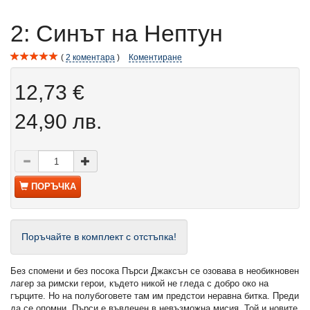
2: Синът на Нептун
2
коментара
Коментиране
12,73 €
24,90 лв.
ПОРЪЧКА
Поръчайте в комплект с отстъпка!
Без спомени и без посока Пърси Джаксън се озовава в необикновен
лагер за римски герои, където никой не гледа с добро око на
гърците. Но на полубоговете там им предстои неравна битка. Преди
да се опомни, Пърси е въвлечен в невъзможна мисия. Той и новите