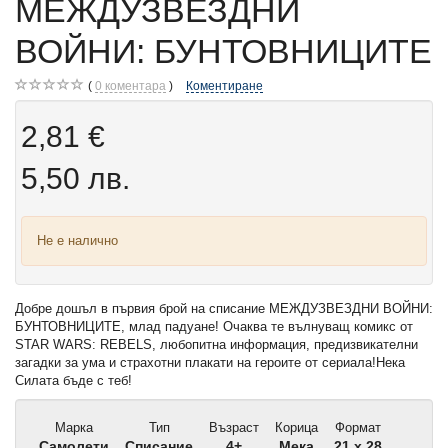
МЕЖДУЗВЕЗДНИ
ВОЙНИ: БУНТОВНИЦИТЕ
0
коментара
Коментиране
2,81 €
5,50 лв.
Не е налично
Добре дошъл в първия брой на списание МЕЖДУЗВЕЗДНИ ВОЙНИ:
БУНТОВНИЦИТЕ, млад падуане! Очаква те вълнуващ комикс от
STAR WARS: REBELS, любопитна информация, предизвикателни
загадки за ума и страхотни плакати на героите от сериала!Нека
Силата бъде с теб!
Марка
Тип
Възраст
Корица
Формат
Самолети
Списание
4+
Мека
21 x 28