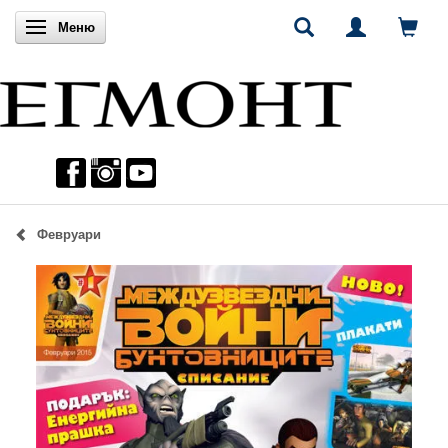
Включи навигацията
Меню
Февруари