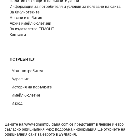
Политика за защита на личните данни
Информация за потребителя и условия за ползване на сайта
За библиотеките
Новини и събития
Архив имейл бюлетини
За издателство ЕГМОНТ
Контакти
ПОТРЕБИТЕЛ
Моят потребител
Адресник
История на поръчките
Имейл бюлетин
Изход
Цените на www.egmontbulgaria.com се представят в левове и евро
съгласно официалния курс; подробна информация ще откриете на
официалния сайт за еврото в България
.