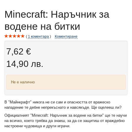
Minecraft: Наръчник за
водене на битки
1
коментара
Коментиране
7,62 €
14,90 лв.
Не е налично
В "Майнкрафт" никога не си сам и опасността от вражеско
нападение те дебне непрекъснато и навсякъде. Ще оцелееш ли?
Официалният "Minecraft: Наръчник за водене на битки" ще те научи
на всичко, което трябва да знаеш, за да се защитиш от враждебно
настроени чудовища и други играчи.