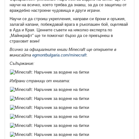
научи на всичко, което трябва да знаеш, за да се защитиш от
враждебно настроени чудовища и други играчи.
Научи се да строиш укрепления, направи си брони и оръжия,
залагай капани, побеждавай врага в ръкопашен бой, оцелявай
в Ада и Края. Ценните съвети на няколко експерта по
„Майнкрафт“ ще ти помогнат бързо да се превърнеш в
страховит воин!
Всичко за официалните книги Minecraft ще откриете в
минисайта
egmontbulgaria.com/minecraft
.
Съдържание:
Избрани страници от книгата: