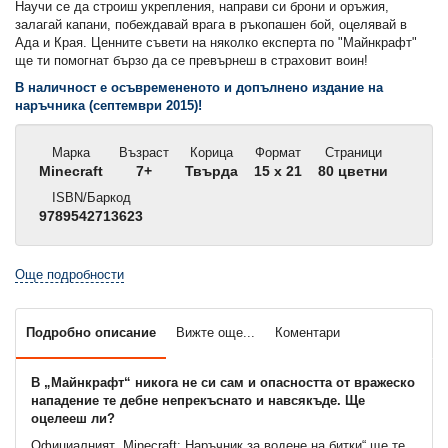
Научи се да строиш укрепления, направи си брони и оръжия,
залагай капани, побеждавай врага в ръкопашен бой, оцелявай в
Ада и Края. Ценните съвети на няколко експерта по "Майнкрафт"
ще ти помогнат бързо да се превърнеш в страховит воин!
В наличност е осъвремененото и допълнено издание на
наръчника (септември 2015)!
Марка
Възраст
Корица
Формат
Страници
Minecraft
7+
Твърда
15 x 21
80 цветни
ISBN/Баркод
9789542713623
Още подробности
Подробно описание
Вижте още...
Коментари
В „Майнкрафт“ никога не си сам и опасността от вражеско
нападение те дебне непрекъснато и навсякъде. Ще
оцелееш ли?
Официалният „Minecraft: Наръчник за водене на битки“ ще те